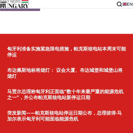
EN
Skip to content
匈牙利准备实施紧急限电措施，帕克斯核电站本周末可能
停运
布达佩斯地标将熄灯： 议会大厦、布达城堡和城堡山将
熄灯
马贾尔总理称匈牙利正面临“数十年来最严重的能源危机
之一”，并公布帕克斯核电站新停运日期
突发新闻——帕克斯核电站停运日期公布，总理彼得·马
加尔表示匈牙利可能面临能源危机