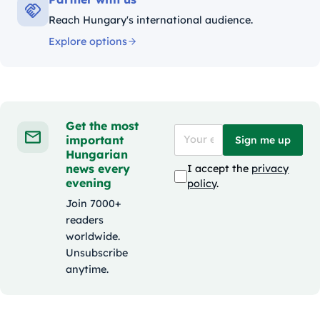
Reach Hungary's international audience.
Explore options
Get the most
important
Sign me up
Hungarian
news every
I accept the
privacy
evening
policy
.
Join 7000+
readers
worldwide.
Unsubscribe
anytime.