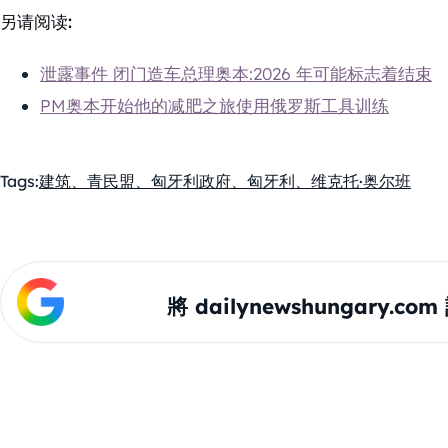
另请阅读:
泄露事件 闭门造车总理奥本:2026 年可能标志着结束
PM奥本开始他的减肥之旅使用俄罗斯工具训练
Tags:
建筑、青民盟、匈牙利政府、匈牙利、维克托·奥尔班
將 dailynewshungary.c