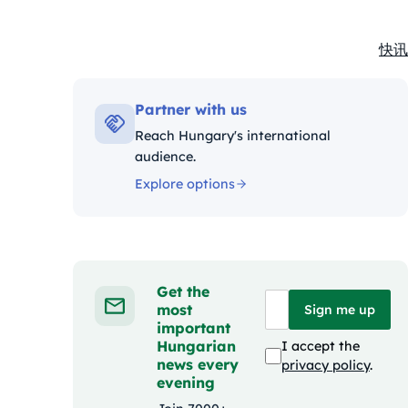
快讯
Kate
Partner with us
Reach Hungary's international
audience.
Explore options
Get the
most
Sign me up
important
Hungarian
I accept the
news every
privacy policy
.
evening