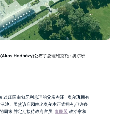
kos Hadházy)公布了总理维克托 · 奥尔班
象,该庄园由匈牙利总理的父亲杰泽 · 奥尔班拥有
游泳池。虽然该庄园由老奥尔本正式拥有,但许多
的周末,并定期接待政府官员,
青民盟
政治家和