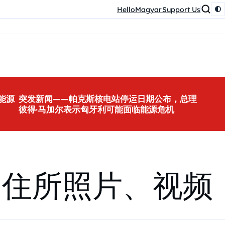
HelloMagyar
Support Us
能源
突发新闻——帕克斯核电站停运日期公布，总理
彼得·马加尔表示匈牙利可能面临能源危机
的住所照片、视频