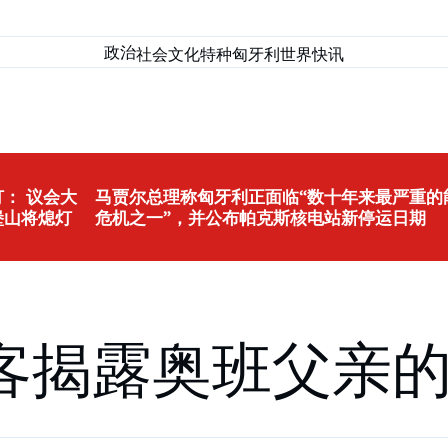
政治
社会
文化
特种匈牙利
世界
快讯
： 议会大
马贾尔总理称匈牙利正面临“数十年来最严重的
堡山将熄灯
危机之一”，并公布帕克斯核电站新停运日期
客揭露奥班父亲