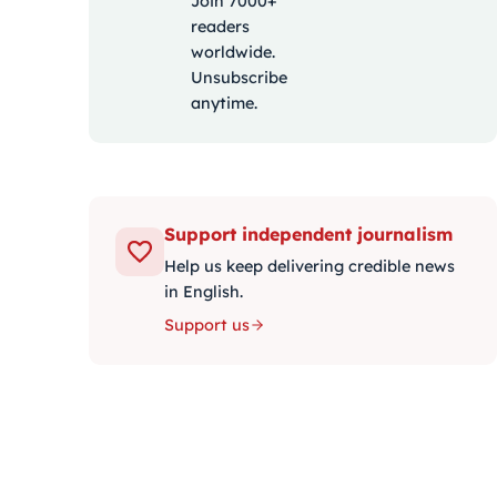
Join 7000+
readers
worldwide.
Unsubscribe
anytime.
Support independent journalism
Help us keep delivering credible news
in English.
Support us