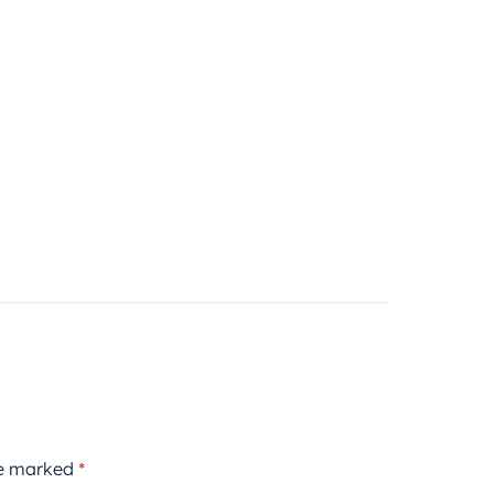
re marked
*