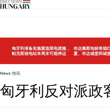
Skip to content
匈牙利准备实施紧急限电措施，
布达佩斯地标将熄灯
帕克斯核电站本周末可能停运
厦、布达城堡和城
News
快讯
匈牙利反对派政