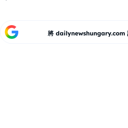
將 dailynewshungary.c