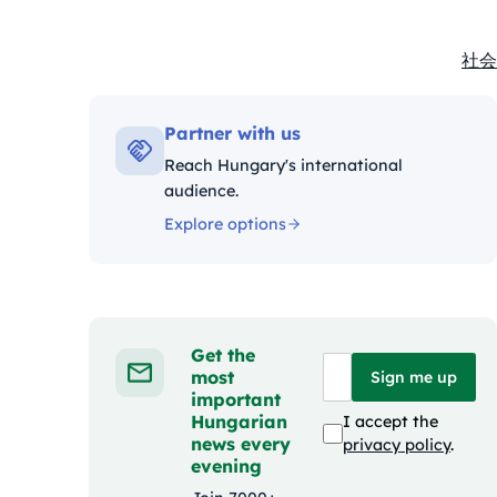
社会
Kate
Partner with us
Reach Hungary's international
audience.
Explore options
Get the
most
Sign me up
important
Hungarian
I accept the
news every
privacy policy
.
evening