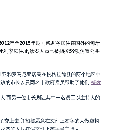
2012年至2015年期间帮助将居住在国外的匈牙
匈牙利家庭住址,涉案人员已被指控59项伪造公共
塞尔维亚和罗马尼亚居民在松格拉德县的两个地区申
城镇的市长以及两名市政府雇员帮助了他们
指数
.
持人,而另一位市长则让其中一名员工以主持人的
好,交上去,并招揽愿意在文件上签字的人做虚构
其他收费的人只在假文件上签字当主持人。