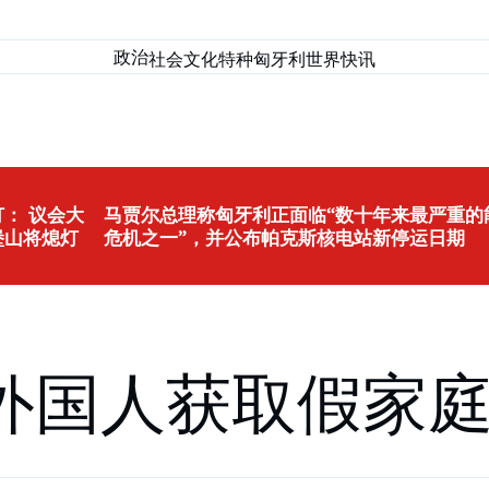
政治
社会
文化
特种匈牙利
世界
快讯
： 议会大
马贾尔总理称匈牙利正面临“数十年来最严重的
堡山将熄灯
危机之一”，并公布帕克斯核电站新停运日期
外国人获取假家