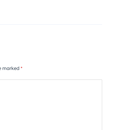
re marked
*