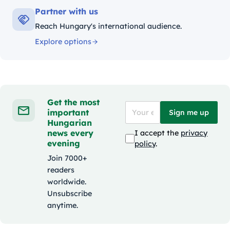
Partner with us
Reach Hungary's international audience.
Explore options
Get the most
important
Sign me up
Hungarian
news every
I accept the
privacy
evening
policy
.
Join 7000+
readers
worldwide.
Unsubscribe
anytime.