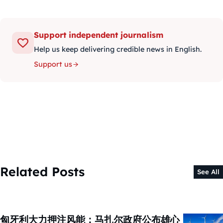
Support independent journalism
Help us keep delivering credible news in English.
Support us
Related Posts
See All
匈牙利大力押注风能：马扎尔政府公布雄心