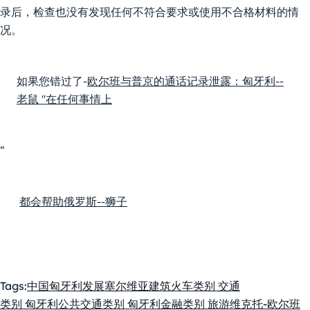
录后，检查也没有发现任何不符合要求或使用不合格材料的情
况。
如果您错过了
-
欧尔班与普京的通话记录泄露：匈牙利--
老鼠 "在任何事情上
“
都会帮助俄罗斯--狮子
Tags:
中国
匈牙利
发展
塞尔维亚
建筑
火车
类别 交通
类别 匈牙利公共交通
类别 匈牙利金融
类别 旅游
维克托-欧尔班