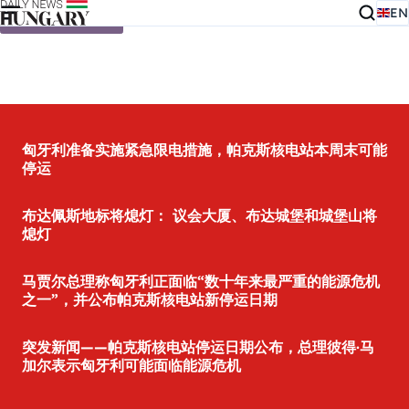
EN
Skip to content
匈牙利准备实施紧急限电措施，帕克斯核电站本周末可能
停运
布达佩斯地标将熄灯： 议会大厦、布达城堡和城堡山将
熄灯
马贾尔总理称匈牙利正面临“数十年来最严重的能源危机
之一”，并公布帕克斯核电站新停运日期
突发新闻——帕克斯核电站停运日期公布，总理彼得·马
加尔表示匈牙利可能面临能源危机