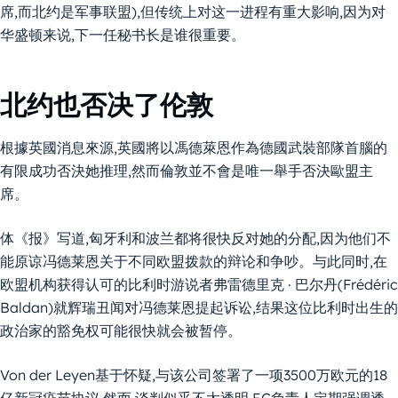
席,而北约是军事联盟),但传统上对这一进程有重大影响,因为对
华盛顿来说,下一任秘书长是谁很重要。
北约也否决了伦敦
根據英國消息來源,英國將以馮德萊恩作為德國武裝部隊首腦的
有限成功否決她推理,然而倫敦並不會是唯一舉手否決歐盟主
席。
体《报》写道,匈牙利和波兰都将很快反对她的分配,因为他们不
能原谅冯德莱恩关于不同欧盟拨款的辩论和争吵。与此同时,在
欧盟机构获得认可的比利时游说者弗雷德里克 · 巴尔丹(Frédéric
Baldan)就辉瑞丑闻对冯德莱恩提起诉讼,结果这位比利时出生的
政治家的豁免权可能很快就会被暂停。
Von der Leyen基于怀疑,与该公司签署了一项3500万欧元的18