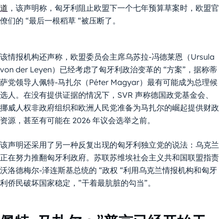
道
，该声明称，匈牙利阻止欧盟下一个七年预算草案时，欧盟官
僚们的 “最后一根稻草 “被压断了。
该情报机构还声称，欧盟委员会主席乌苏拉-冯德莱恩（Ursula
von der Leyen）已经考虑了匈牙利政治变革的 “方案”，据称蒂
萨党领导人佩特-马扎尔（Péter Magyar）最有可能成为总理候
选人。在没有提供证据的情况下，SVR 声称德国政党基金会、
挪威人权非政府组织和欧洲人民党准备为马扎尔的崛起提供财政
资源，甚至有可能在 2026 年议会选举之前。
该声明还采用了另一种反复出现的匈牙利独立党的说法：乌克兰
正在努力推翻匈牙利政府。苏联苏维埃社会主义共和国联盟指责
沃洛德梅尔-泽连斯基总统的 “政权 “利用乌克兰情报机构和匈牙
利侨民破坏国家稳定，”干着最肮脏的勾当”。