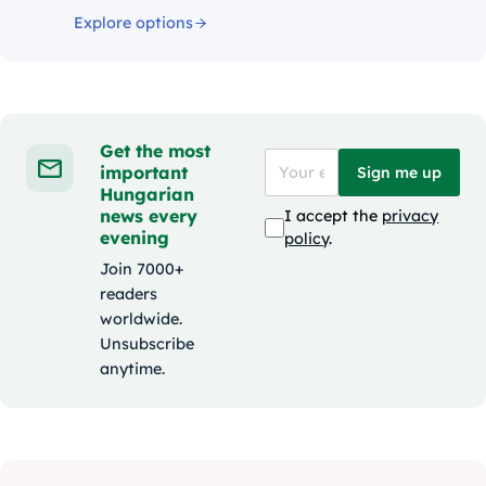
Explore options
Get the most
important
Sign me up
Hungarian
news every
I accept the
privacy
evening
policy
.
Join 7000+
readers
worldwide.
Unsubscribe
anytime.