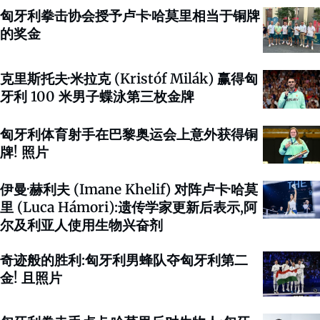
匈牙利拳击协会授予卢卡·哈莫里相当于铜牌
的奖金
克里斯托夫·米拉克 (Kristóf Milák) 赢得匈
牙利 100 米男子蝶泳第三枚金牌
匈牙利体育射手在巴黎奥运会上意外获得铜
牌! 照片
伊曼·赫利夫 (Imane Khelif) 对阵卢卡·哈莫
里 (Luca Hámori):遗传学家更新后表示,阿
尔及利亚人使用生物兴奋剂
奇迹般的胜利:匈牙利男蜂队夺匈牙利第二
金! 且照片