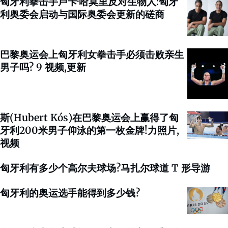
匈牙利拳击手卢卡·哈莫里反对生物人:匈牙
利奥委会启动与国际奥委会更新的磋商
巴黎奥运会上匈牙利女拳击手必须击败亲生
男子吗? 9 视频,更新
斯(Hubert Kós)在巴黎奥运会上赢得了匈
牙利200米男子仰泳的第一枚金牌!力照片,
视频
匈牙利有多少个高尔夫球场?马扎尔球道 T 形导游
匈牙利的奥运选手能得到多少钱?