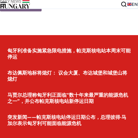
EN
Skip to content
匈牙利准备实施紧急限电措施，帕克斯核电站本周末可能
停运
布达佩斯地标将熄灯： 议会大厦、布达城堡和城堡山将
熄灯
马贾尔总理称匈牙利正面临“数十年来最严重的能源危机
之一”，并公布帕克斯核电站新停运日期
突发新闻——帕克斯核电站停运日期公布，总理彼得·马
加尔表示匈牙利可能面临能源危机