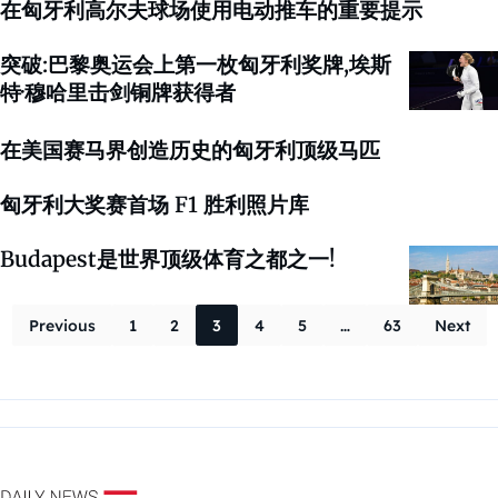
在匈牙利高尔夫球场使用电动推车的重要提示
突破:巴黎奥运会上第一枚匈牙利奖牌,埃斯
特·穆哈里击剑铜牌获得者
在美国赛马界创造历史的匈牙利顶级马匹
匈牙利大奖赛首场 F1 胜利照片库
Budapest是世界顶级体育之都之一!
Posts paginati
Previous
1
2
3
4
5
…
63
Next