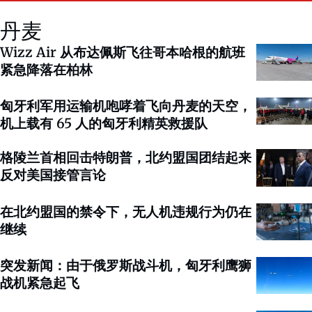
丹麦
Wizz Air 从布达佩斯飞往哥本哈根的航班
紧急降落在柏林
匈牙利军用运输机咆哮着飞向丹麦的天空，
机上载有 65 人的匈牙利精英救援队
格陵兰首相回击特朗普，北约盟国团结起来
反对美国接管言论
在北约盟国的禁令下，无人机违规行为仍在
继续
突发新闻：由于俄罗斯战斗机，匈牙利鹰狮
战机紧急起飞