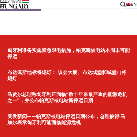
EN
Skip to content
匈牙利准备实施紧急限电措施，帕克斯核电站本周末可能
停运
布达佩斯地标将熄灯： 议会大厦、布达城堡和城堡山将
熄灯
马贾尔总理称匈牙利正面临“数十年来最严重的能源危机
之一”，并公布帕克斯核电站新停运日期
突发新闻——帕克斯核电站停运日期公布，总理彼得·马
加尔表示匈牙利可能面临能源危机