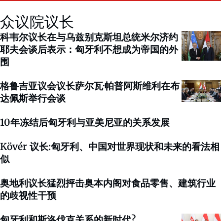
众议院议长
科韦尔议长在与乌兹别克斯坦总统米尔济约
耶夫会谈后表示：匈牙利不想成为帝国的外
围
格鲁吉亚议会议长萨尔瓦·帕普阿斯维利在布
达佩斯举行会谈
10年冻结后匈牙利与亚美尼亚的关系发展
Kövér 议长:匈牙利、中国对世界现状和未来的看法相
似
奥地利议长猛烈抨击奥本内阁对食品零售、建筑行业
的歧视性干预
匈牙利和斯洛伐克关系的新时代?