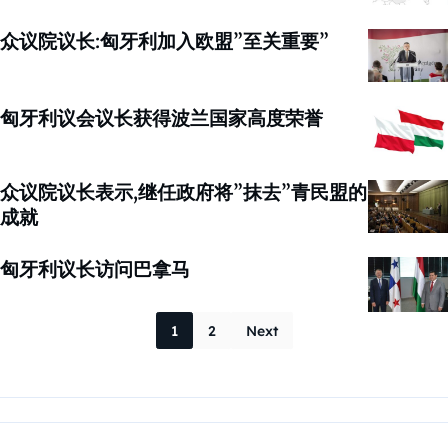
众议院议长:匈牙利加入欧盟”至关重要”
匈牙利议会议长获得波兰国家高度荣誉
众议院议长表示,继任政府将”抹去”青民盟的
成就
匈牙利议长访问巴拿马
Posts paginati
1
2
Next