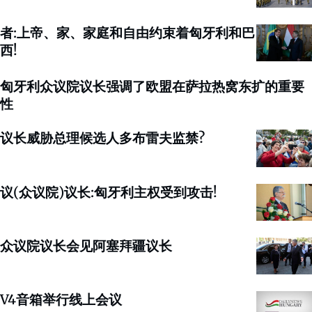
者:上帝、家、家庭和自由约束着匈牙利和巴
西!
匈牙利众议院议长强调了欧盟在萨拉热窝东扩的重要
性
议长威胁总理候选人多布雷夫监禁?
议(众议院)议长:匈牙利主权受到攻击!
众议院议长会见阿塞拜疆议长
V4音箱举行线上会议