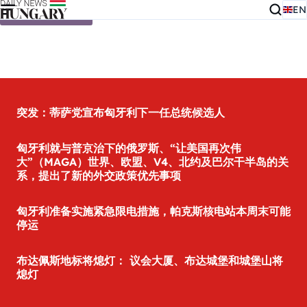
EN
Skip to content
突发：蒂萨党宣布匈牙利下一任总统候选人
匈牙利就与普京治下的俄罗斯、“让美国再次伟
大”（MAGA）世界、欧盟、V4、北约及巴尔干半岛的关
系，提出了新的外交政策优先事项
匈牙利准备实施紧急限电措施，帕克斯核电站本周末可能
停运
布达佩斯地标将熄灯： 议会大厦、布达城堡和城堡山将
熄灯