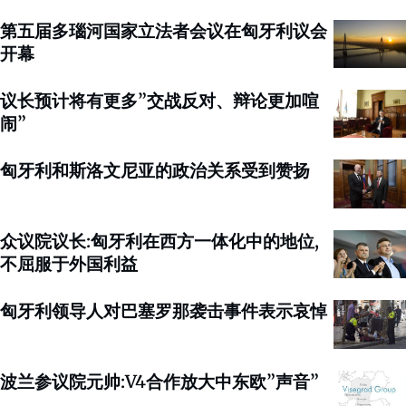
第五届多瑙河国家立法者会议在匈牙利议会
开幕
议长预计将有更多”交战反对、辩论更加喧
闹”
匈牙利和斯洛文尼亚的政治关系受到赞扬
众议院议长:匈牙利在西方一体化中的地位,
不屈服于外国利益
匈牙利领导人对巴塞罗那袭击事件表示哀悼
波兰参议院元帅:V4合作放大中东欧”声音”