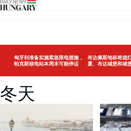
Skip to content
匈牙利准备实施紧急限电措施，
布达佩斯地标将熄灯
帕克斯核电站本周末可能停运
厦、布达城堡和城
冬天