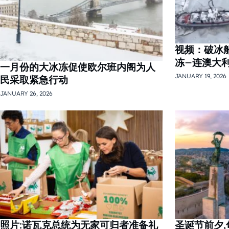
视频：破冰
冻–连澳大
一月份的大冰冻促使欧尔班内阁为人
JANUARY 19, 2026
民采取紧急行动
JANUARY 26, 2026
照片:诺瓦克总统为无家可归者准备礼
圣诞节前夕