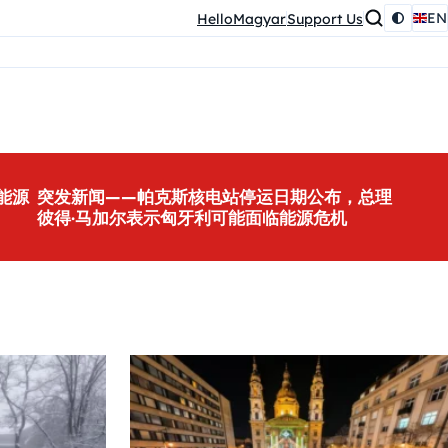
EN
HelloMagyar
Support Us
能源
突发新闻——帕克斯核电站停运日期公布，总理
彼得·马加尔表示匈牙利可能面临能源危机