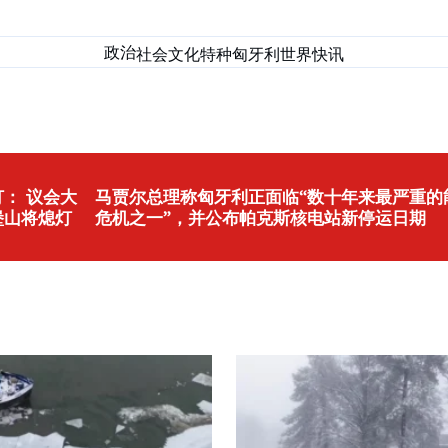
政治
社会
文化
特种匈牙利
世界
快讯
： 议会大
马贾尔总理称匈牙利正面临“数十年来最严重的
堡山将熄灯
危机之一”，并公布帕克斯核电站新停运日期