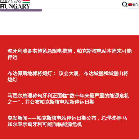
EN
Skip to content
匈牙利准备实施紧急限电措施，帕克斯核电站本周末可能
停运
布达佩斯地标将熄灯： 议会大厦、布达城堡和城堡山将
熄灯
马贾尔总理称匈牙利正面临“数十年来最严重的能源危机
之一”，并公布帕克斯核电站新停运日期
突发新闻——帕克斯核电站停运日期公布，总理彼得·马
加尔表示匈牙利可能面临能源危机