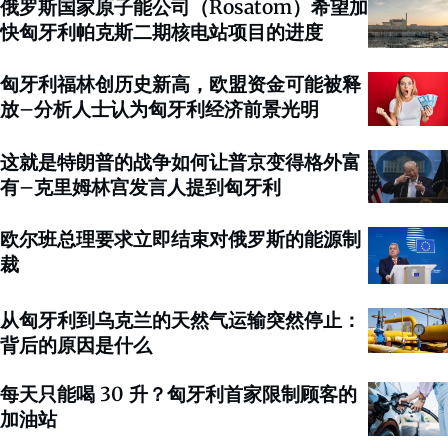
俄罗斯国家原子能公司（Rosatom）希望加
快匈牙利帕克斯二期核电站项目的进度
匈牙利福林创历史新高，欧盟资金可能被释
放–分析人士认为匈牙利经济前景光明
这就是特朗普的战争如何让普京变得格外富
有–克里姆林宫发言人提到匈牙利
欧尔班总理要求立即结束对俄罗斯的能源制
裁
从匈牙利到乌克兰的天然气运输突然停止：
背后的原因是什么
每天只能喝 30 升？匈牙利首家限制顾客的
加油站