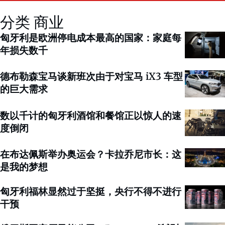
分类 商业
匈牙利是欧洲停电成本最高的国家：家庭每
年损失数千
德布勒森宝马谈新班次由于对宝马 iX3 车型
的巨大需求
数以千计的匈牙利酒馆和餐馆正以惊人的速
度倒闭
在布达佩斯举办奥运会？卡拉乔尼市长：这
是我的梦想
匈牙利福林显然过于坚挺，央行不得不进行
干预