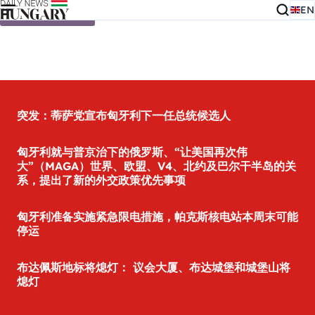
EN
Skip to content
突发：蒂萨党宣布匈牙利下一任总统候选人
匈牙利就与普京治下的俄罗斯、“让美国再次伟
大”（MAGA）世界、欧盟、V4、北约及巴尔干半岛的关
系，提出了新的外交政策优先事项
匈牙利准备实施紧急限电措施，帕克斯核电站本周末可能
停运
布达佩斯地标将熄灯： 议会大厦、布达城堡和城堡山将
熄灯