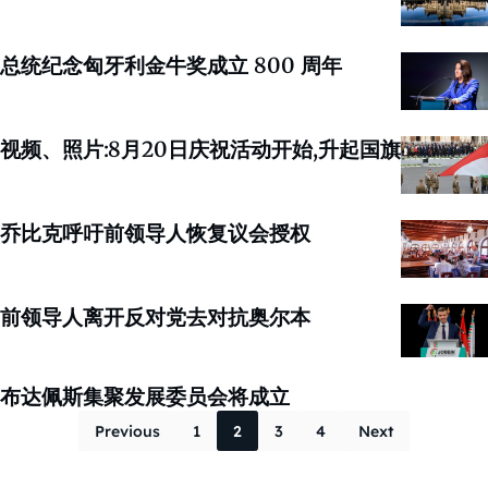
总统纪念匈牙利金牛奖成立 800 周年
视频、照片:8月20日庆祝活动开始,升起国旗
乔比克呼吁前领导人恢复议会授权
前领导人离开反对党去对抗奥尔本
布达佩斯集聚发展委员会将成立
Posts paginati
Previous
1
2
3
4
Next