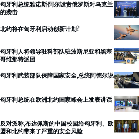
匈牙利总统雅诺斯·阿尔谴责俄罗斯对乌克兰
的袭击
北约将在匈牙利启动创新计划?
匈牙利人将领导驻科部队驻波斯尼亚和黑塞
哥维那特派团
匈牙利武装部队保障国家安全,总统阿德尔说
匈牙利总统在欧洲北约国家峰会上发表讲话
反对派称,布达佩斯的中国校园给匈牙利、欧
盟和北约带来了严重的安全风险