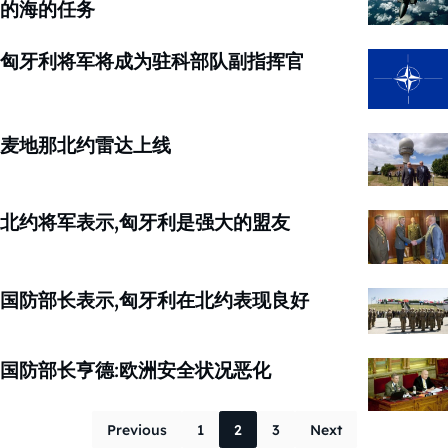
的海的任务
匈牙利将军将成为驻科部队副指挥官
麦地那北约雷达上线
北约将军表示,匈牙利是强大的盟友
国防部长表示,匈牙利在北约表现良好
国防部长亨德:欧洲安全状况恶化
Posts paginati
Previous
1
2
3
Next