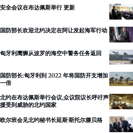
安全会议在布达佩斯举行 更新
国防部长欢迎北约决定在阿让发起海军行动
匈牙利鹰狮从波罗的海空中警务任务返回
国防部长:匈牙利到 2022 年将国防开支增加
一倍
北约在布达佩斯举行会议,众议院议长呼吁声
援受到威胁的北约国家
欧尔班会见北约秘书长延斯·斯托尔滕贝格