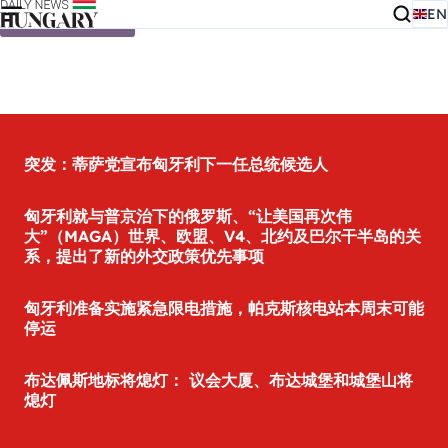
EN
Skip to content
突发：蒂萨党宣布匈牙利下一任总统候选人
匈牙利就与普京治下的俄罗斯、“让美国再次伟
大”（MAGA）世界、欧盟、V4、北约及巴尔干半岛的关
系，提出了新的外交政策优先事项
匈牙利准备实施紧急限电措施，帕克斯核电站本周末可能
停运
布达佩斯地标将熄灯： 议会大厦、布达城堡和城堡山将
熄灯