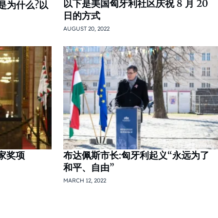
以下是美国匈牙利社区庆祝 8 月 20
是为什么?以
日的方式
AUGUST 20, 2022
国家奖项
布达佩斯市长:匈牙利起义“永远为了
和平、自由”
MARCH 12, 2022
tion