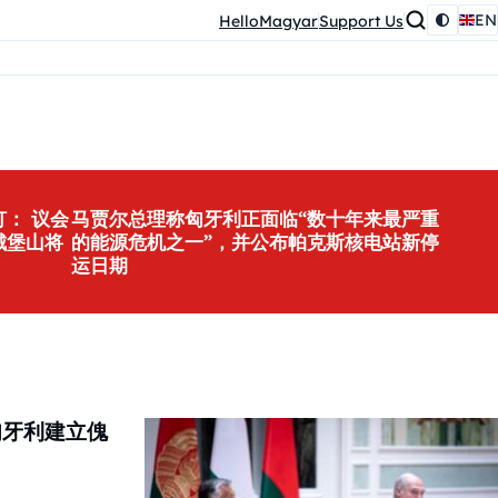
EN
HelloMagyar
Support Us
： 议会
马贾尔总理称匈牙利正面临“数十年来最严重
城堡山将
的能源危机之一”，并公布帕克斯核电站新停
运日期
匈牙利建立傀