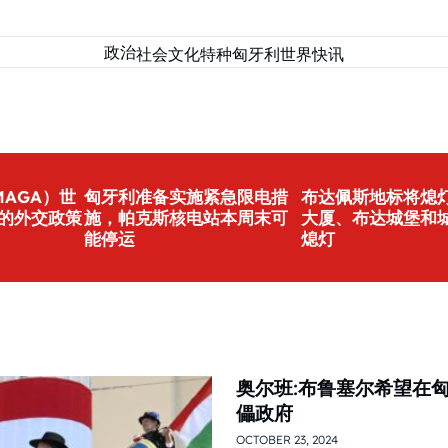
政治
社会
文化
特种匈牙利
世界
快讯
AGA）世
匈牙利准备实施紧急限电措
布达佩斯地标将熄灯
的外交政策
施，帕克斯核电站本周末可
大厦、布达城堡和
能停运
熄灯
奥尔班:布鲁塞尔希望在
儡政府
OCTOBER 23, 2024