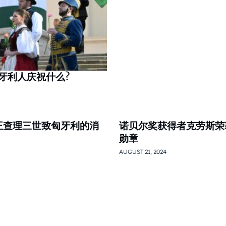
日匈牙利人庆祝什么?
国王查理三世致匈牙利的消
诺贝尔奖获得者克劳斯荣
勋章
AUGUST 21, 2024