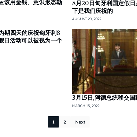
不应该用金钱、意识形态勒
8月20日匈牙利国定假日
下是我们庆祝的
AUGUST 20, 2022
阁:为期四天的庆祝匈牙利8
定假日活动可以被视为一个
3月15日,阿德总统移交
MARCH 15, 2022
Posts pagina
1
2
Next