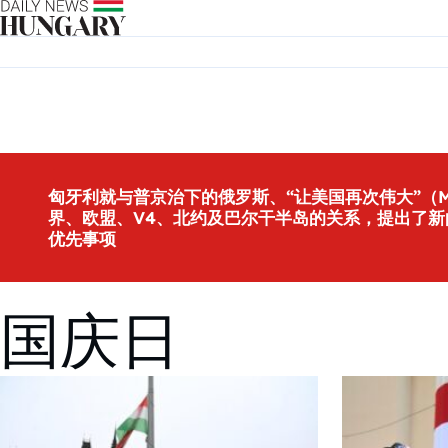
Skip to content
匈牙利就与普京治下的俄罗斯、“让美国再次伟大”（M
界、欧盟、V4、北约及巴尔干半岛的关系，提出了新
优先事项
国庆日