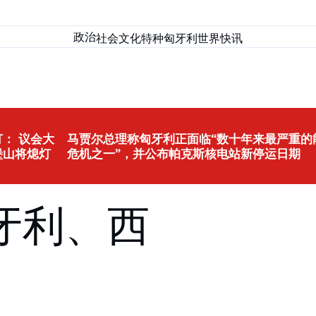
政治
社会
文化
特种匈牙利
世界
快讯
： 议会大
马贾尔总理称匈牙利正面临“数十年来最严重的
堡山将熄灯
危机之一”，并公布帕克斯核电站新停运日期
牙利、西