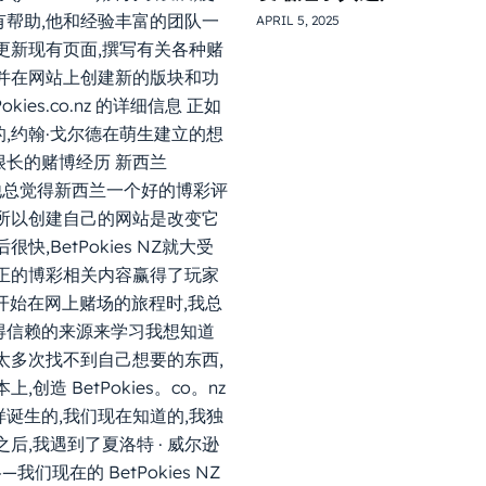
有帮助,他和经验丰富的团队一
APRIL 5, 2025
更新现有页面,撰写有关各种赌
,并在网站上创建新的版块和功
okies.co.nz 的详细信息 正如
,约翰·戈尔德在萌生建立的想
很长的赌博经历 新西兰
s。他总觉得新西兰一个好的博彩评
,所以创建自己的网站是改变它
快,BetPokies NZ就大受
公正的博彩相关内容赢得了玩家
开始在网上赌场的旅程时,我总
得信赖的来源来学习我想知道
太多次找不到自己想要的东西,
,创造 BetPokies。co。nz
诞生的,我们现在知道的,我独
之后,我遇到了夏洛特 · 威尔逊
—我们现在的 BetPokies NZ