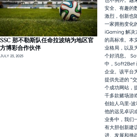
也不例外。越
安全、有趣的
激烈，创新也随之
一家拥抱变化
iGaming
SSC 那不勒斯队任命拉波纳为地区官
的高标准。本文将
方博彩合作伙伴
业格局，以及
个好消息。 So
JULY 23, 2025
中，Soft2B
企业。该平台
提供先进的 “交
个成功网站，提
千多款赌场游戏。
创始人乌里-波利亚
他的远见卓识
业务中，我们
有大胆创新建
进、发展和挑