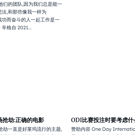
他们的团队,因为我们总是能一
想法,和那些像我一样为
s 的成功而奋斗的人一起工作是一
辛格自 2021...
场抢劫:正确的电影
ODI比赛投注时要考虑什
抢劫一直是好莱坞流行的主题,
赞助内容 One Day Internati