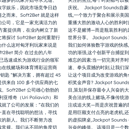
来越多的玩家开始寻求无缝、
关注的焦点,每个时刻都可以
数字娱乐，因此市场竞争日趋
庆祝。 Jackpot Sounds
而来。Soft2Bet 就是这样
线,一个致力于聚合和展示美
的公司，它是一家充满活力的
重播大胜的激动人心的胜利时
 解决方案提供商，在业内树立了新
这不是赌博—而是瓶装胜利的
探讨 Soft2Bet 如何重塑行
世界分享。 Jackpot Soun
为什么这对匈牙利玩家来说是
我们如何体验数字游戏的快感
ft2Bet 简介 在过去的八年
功的渐强,这个创新平台捕捉
et 已迅速成长为游戏行业的领军
难忘的因素:当一切完美对齐时
为在线赌场和体育博彩运营商
速、拳头震撼的时刻,让我们
钥匙 “解决方案，拥有超过 45
让这个项目成为改变游戏的角
供来自 100 多个供应商的七
积奖金声音? Jackpot Sou
Soft2Bet 公司雄心勃勃的
目,策划并保存最令人兴奋的大胜
维奇（Uri Poliavich）和
美合法的线上赌场,不像传统游
成就了公司的发展：”在我们的
注或追大奖—而是庆祝普遍的
一直在寻找聪明的想法，寻找
是用巨额支付点亮的老虎机,
议的新人。我们不断努力改
的虚拟牌桌,Jackpot Soun
战常规。我们从不同的角度切
兴奋的峰值。 该项目是一个