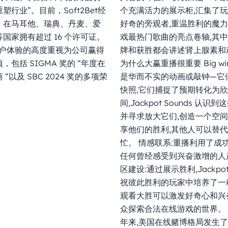
行业”。目前，Soft2Bet经
个充满活力的展示柜,汇集了
，在马耳他、瑞典、丹麦、爱
好奇的旁观者,重温胜利的魔力
国家拥有超过 16 个许可证。
戏最热门歌曲的亮点卷轴,其
 对用户体验的高度重视为公司赢得
牌和获胜都会讲述肾上腺素和
包括 SIGMA 奖的 “年度在
为什么大赢重播很重要 Big win 
“以及 SBC 2024 奖的多项荣
是华而不实的动画或敲钟—它
快照,它们捕捉了预期转化为
间,Jackpot Sounds 认识
并寻求放大它们,创造一个空间
享他们的胜利,其他人可以替
忙。 情感联系:重播利用了成
任何曾经感受到兴奋激增的人
区建设:通过展示胜利,Jackpot 
祝彼此胜利的玩家中培养了一种
观看大胜可以激发好奇心和兴
众探索合法在线游戏的世界。 
年来,美国在线赌博格局发生了