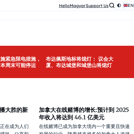
EN
HelloMagyar
Support Us
实施紧急限电措施，
布达佩斯地标将熄灯： 议会大
站本周末可能停运
厦、布达城堡和城堡山将熄灯
出:重播大胜的新
加拿大在线赌博的增长:预计到 2025
年收入将达到 46.1 亿美元
目正在成为人们
在线赌博已成为加拿大境内一个重要且快速