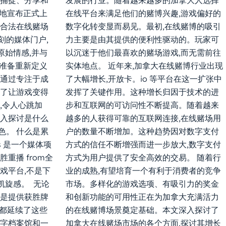
被捕捉、分享和
发展的行业。随着越来越多的加拿大人选择
自豪地宣布正式上
在线平台来满足他们的赌博兴趣,游戏偏好的
国合法在线赌场
数字化转变显而易见。最初,在线赌博的吸引
刻的媒体门户,
力主要是由其提供的便利性驱动的。玩家可
原始情感,并与
以沉迷于他们最喜欢的赌场游戏,而无需前往
ds 准备重新定义
实体地点。 近年来,加拿大在线赌博行业出现
,通过专注于成
了大幅增长,开放卡。io 等平台在这一扩张中
到了让游戏变得
发挥了关键作用。这种增长归因于技术的进
,令人心跳加
步和互联网的可访问性不断提高。随着越来
深入探讨是什么
越多的人获得可靠的互联网连接,在线赌场用
色。 什么是累
户的数量不断增加。这种趋势因对数字支付
nds 是一个媒体项
方式的信任不断增强而进一步放大,数字支付
重播 from全
方式为用户提供了安全高效的交易。 随着行
戏平台,不是下
业的成熟,有望培育一个有利于消费者的竞争
凯旋感。 无论
市场。多样化的游戏选项、有吸引力的奖金
还是提供获胜牌
和创新功能的可用性正在为加拿大充满活力
ds 都延续了这些
的在线赌博场景奠定基础。本文深入探讨了
数字档案馆和一
加拿大在线赌场市场的各个方面,探讨其增长