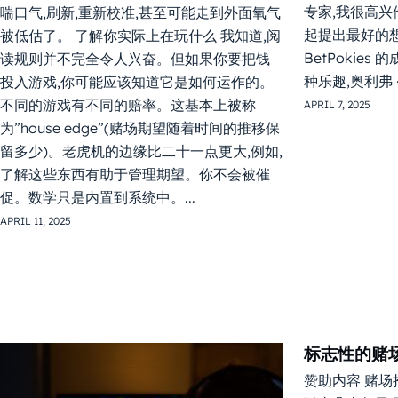
专家,我很高兴
喘口气,刷新,重新校准,甚至可能走到外面氧气
起提出最好的
被低估了。 了解你实际上在玩什么 我知道,阅
BetPokie
读规则并不完全令人兴奋。但如果你要把钱
种乐趣,奥利弗 · 
投入游戏,你可能应该知道它是如何运作的。
不同的游戏有不同的赔率。这基本上被称
APRIL 7, 2025
为”house edge”(赌场期望随着时间的推移保
留多少)。老虎机的边缘比二十一点更大,例如,
了解这些东西有助于管理期望。你不会被催
促。数学只是内置到系统中。...
APRIL 11, 2025
标志性的赌
赞助内容 赌场