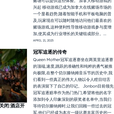
赌场可以提供这些体验。 加拿大移动游戏的
兴起 移动游戏已成为加拿大在线赌场市场的
一个显着趋势,随着智能手机和平板电脑的普
及,玩家现在可以随时随地访问他们最喜欢的
赌场游戏,这种便利性导致移动游戏参与度增
加,使其成为行业增长的关键组成部分。...
APRIL 21, 2025
冠军追逐的传奇
Queen Mother冠军追逐赛坐在两英里追逐赛
的顶端,速度,跳跃的准确性和纯粹的勇气被推
向极限,在整个切尔滕纳姆音乐节的历史中,我
们看到一些真正的伟大人物以令人瞠目结舌
的表演留下了自己的印记。 Jonbon目前领先
冠军追逐赔率作为热门热门,希望将他的名字
添加到令人印象深刻的获奖者名单中,当我们
关闭:酒店开
等待切尔滕纳姆时,让我们回顾一些过去的冠
军,他们已经成为本次一级比赛丰富历史的一