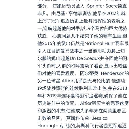
部分。 短跑运动员圣人 Sprinter Sacre简直
非凡。由尼基 · 亨德森训练,他早在2013年就
上演了冠军追逐历史上最具指挥性的表演之
一,巡航超越他的对手,以19个马位的巨大优势
获胜。 心脏问题几乎结束了他的赛车生涯,但
他2016年的复出仍然是National Hunt赛车最
引人注目的复兴故事之一当他用动力爬上切
尔滕纳姆山超越Un De Sceaux并夺回他的冠
军头衔时,人群的咆哮震动了看台,显示出粉丝
们对他的喜爱程度。 阿尔蒂奥 Henderson的
另一位球星,Altior几乎是无与伦比的,他连续
19场战胜障碍的连续胜利非常出色,并在2018
年和2019年连续赢得冠军追逐赛,确保了他在
历史最佳中的位置。 Altior毁灭性的完赛速度
和激烈的斗志,使他成为多年来在两英里赛区
击败的马匹。 莫斯科传单 Jessica
Harrington训练的,莫斯科飞行者是冠军追逐