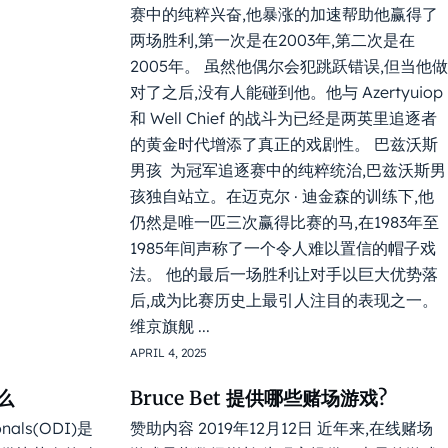
赛中的纯粹兴奋,他暴涨的加速帮助他赢得了
两场胜利,第一次是在2003年,第二次是在
2005年。 虽然他偶尔会犯跳跃错误,但当他做
对了之后,没有人能碰到他。他与 Azertyuiop
和 Well Chief 的战斗为已经是两英里追逐者
的黄金时代增添了真正的戏剧性。 巴兹沃斯
男孩 为冠军追逐赛中的纯粹统治,巴兹沃斯男
孩独自站立。在迈克尔 · 迪金森的训练下,他
仍然是唯一匹三次赢得比赛的马,在1983年至
1985年间声称了一个令人难以置信的帽子戏
法。 他的最后一场胜利让对手以巨大优势落
后,成为比赛历史上最引人注目的表现之一。
维京旗舰 ...
APRIL 4, 2025
么
Bruce Bet 提供哪些赌场游戏?
onals(ODI)是
赞助内容 2019年12月12日 近年来,在线赌场