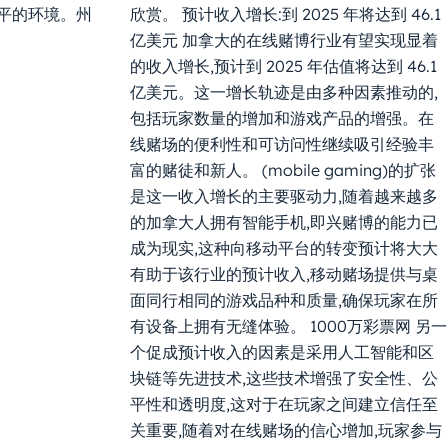
平的环境。州
欣赏。 预计收入增长:到 2025 年将达到 46.1
亿美元 加拿大的在线赌博行业有望实现显着
的收入增长,预计到 2025 年估值将达到 46.1
亿美元。这一增长轨迹是由多种因素推动的,
包括玩家数量的增加和游戏产品的增强。在
线赌场的便利性和可访问性继续吸引经验丰
富的赌徒和新人。 (mobile gaming)的扩张
是这一收入增长的主要驱动力,随着越来越多
的加拿大人拥有智能手机,即兴赌博的能力已
成为现实,这种向移动平台的转变预计将大大
有助于该行业的预计收入,移动赌场提供与桌
面同行相同的游戏品种和质量,确保玩家在所
有设备上拥有无缝体验。 1000万彩票网 另一
个促成预计收入的因素是采用人工智能和区
块链等先进技术,这些技术增强了安全性、公
平性和透明度,这对于在玩家之间建立信任至
关重要,随着对在线赌场的信心增加,玩家参与