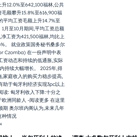
12.0%至642,100福林,公共
额攀升15.8%至616,900福
的平均工资毛额上升14.7%至
林。 1月至10月期间,平均工资总额
林,净工资为421,500福林,均比上
.6%。 就业政策国务秘书桑多尔
dor Czomba) 在一份声明中表
工资动态和持续的低通胀,实际
月内持续大幅增长。 2025年,得
,家庭收入的购买力稳步提高,
有助于匈牙利经济实现3pc以上
阅读: 匈牙利收入下降:十分之
欧洲同龄人 -阅读更多 在这里
预期 奥尔班内阁认为,未来几年
这种情况
4