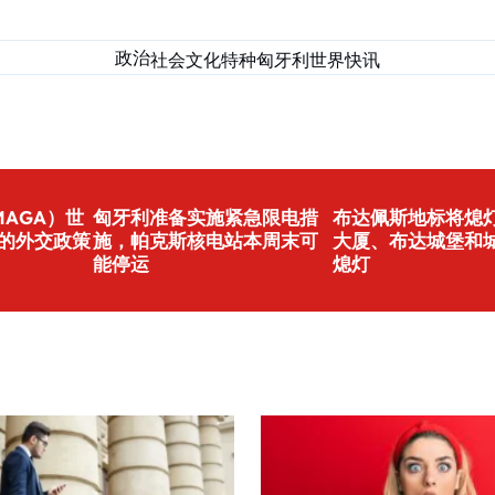
政治
社会
文化
特种匈牙利
世界
快讯
AGA）世
匈牙利准备实施紧急限电措
布达佩斯地标将熄灯
的外交政策
施，帕克斯核电站本周末可
大厦、布达城堡和
能停运
熄灯