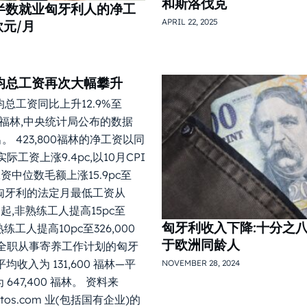
和斯洛伐克
半数就业匈牙利人的净工
APRIL 22, 2025
欧元/月
均总工资再次大幅攀升
均总工资同比上升12.9%至
牙利福林,中央统计局公布的数据
出。 423,800福林的净工资以同
际工资上涨9.4pc,以10月CPI
,工资中位数毛额上涨15.9pc至
林,匈牙利的法定月最低工资从
1日起,非熟练工人提高15pc至
匈牙利收入下降:十分之
,熟练工人提高10pc至326,000
于欧洲同龄人
括全职从事寄养工作计划的匈牙
均收入为 131,600 福林—平
NOVEMBER 28, 2024
647,400 福林。 资料来
hotos.com 业(包括国有企业)的