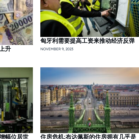
匈牙利需要提高工资来推动经济反弹
上升
NOVEMBER 9, 2023
增幅位居世
住房危机:布达佩斯的住房拥有几乎是