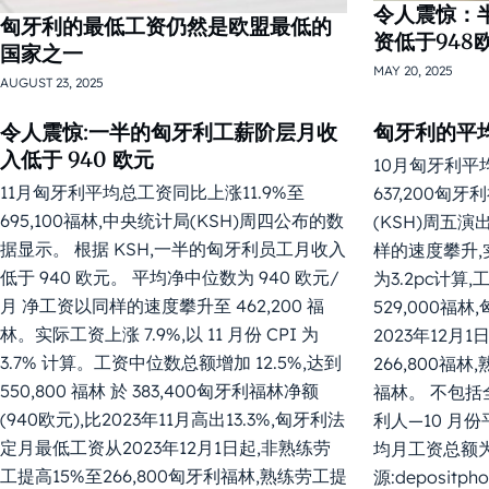
令人震惊：
匈牙利的最低工资仍然是欧盟最低的
资低于948
国家之一
MAY 20, 2025
AUGUST 23, 2025
令人震惊:一半的匈牙利工薪阶层月收
匈牙利的平
入低于 940 欧元
10月匈牙利平
11月匈牙利平均总工资同比上涨11.9%至
637,200匈
695,100福林,中央统计局(KSH)周四公布的数
(KSH)周五演
据显示。 根据 KSH,一半的匈牙利员工月收入
样的速度攀升,实
低于 940 欧元。 平均净中位数为 940 欧元/
为3.2pc计算
月 净工资以同样的速度攀升至 462,200 福
529,000福
林。实际工资上涨 7.9%,以 11 月份 CPI 为
2023年12月
3.7% 计算。工资中位数总额增加 12.5%,达到
266,800福林
550,800 福林 於 383,400匈牙利福林净额
福林。 不包
(940欧元),比2023年11月高出13.3%,匈牙利法
利人—10 月份平
定月最低工资从2023年12月1日起,非熟练劳
均月工资总额为 
工提高15%至266,800匈牙利福林,熟练劳工提
源:depositp