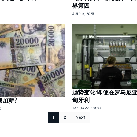
界第四
JULY 6, 2023
趋势变化:即使在罗马尼亚
匈牙利
模加薪?
JANUARY 7, 2023
3
Posts pagina
1
2
Next