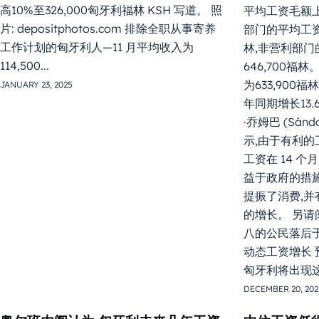
高10%至326,000匈牙利福林 KSH 写道。 照
平均工资毛额上升
片: depositphotos.com 排除全职从事寄养
部门的平均工资毛
工作计划的匈牙利人—11 月平均收入为
林,非营利部门
114,500...
646,700福
为633,900福
JANUARY 23, 2025
年同期增长13
·乔姆巴 (Sán
示,由于有利的
工资在 14 个
益于政府的措施
提振了消费,并
的增长。 另请
八的公民落后于
动态工资增长 
匈牙利将出现
DECEMBER 20, 202