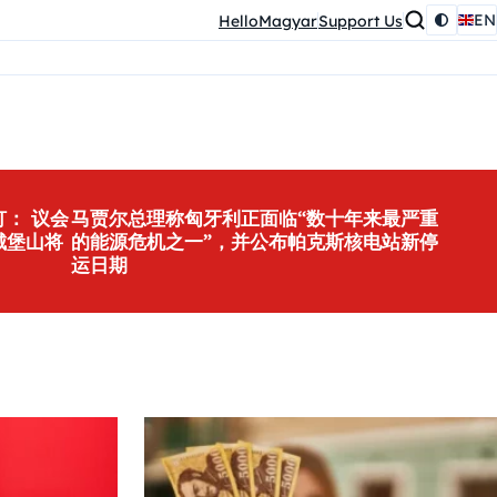
EN
HelloMagyar
Support Us
： 议会
马贾尔总理称匈牙利正面临“数十年来最严重
城堡山将
的能源危机之一”，并公布帕克斯核电站新停
运日期