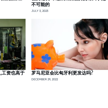
不可能的
JULY 3, 2023
,工资也高于
罗马尼亚会比匈牙利更发达吗?
DECEMBER 29, 2022
tion