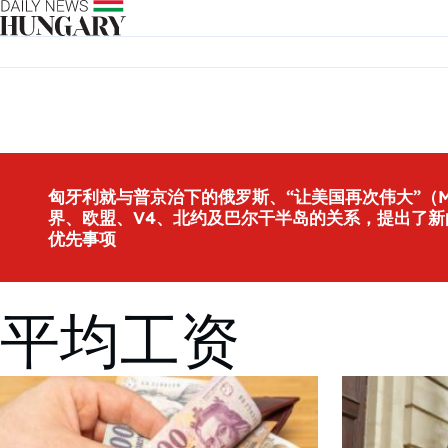
Skip to content
匈牙利就与普京治下的俄罗斯、“让美国再次伟大”（M
界、欧盟、V4、北约及巴尔干半岛的关系，提出了新
优先事项
平均工资