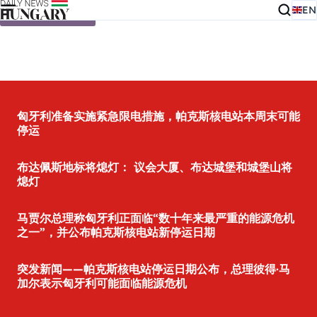
EN
Skip to content
匈牙利准备实施紧急限电措施，帕克斯核电站本周末可能
停运
布达佩斯地标将熄灯： 议会大厦、布达城堡和城堡山将
熄灯
马贾尔总理称匈牙利正面临“数十年来最严重的能源危机
之一”，并公布帕克斯核电站新停运日期
突发新闻——帕克斯核电站停运日期公布，总理彼得·马
加尔表示匈牙利可能面临能源危机