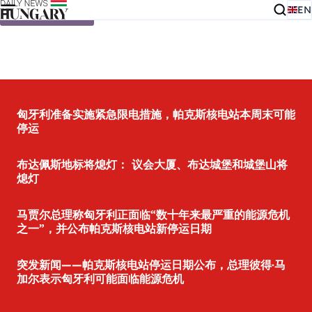
EN
Skip to content
匈牙利准备实施紧急限电措施，帕克斯核电站本周末可能
停运
布达佩斯地标将熄灯： 议会大厦、布达城堡和城堡山将
熄灯
马贾尔总理称匈牙利正面临“数十年来最严重的能源危机
之一”，并公布帕克斯核电站新停运日期
突发新闻——帕克斯核电站停运日期公布，总理彼得·马
加尔表示匈牙利可能面临能源危机