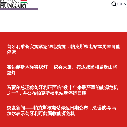
EN
Skip to content
匈牙利准备实施紧急限电措施，帕克斯核电站本周末可能
停运
布达佩斯地标将熄灯： 议会大厦、布达城堡和城堡山将
熄灯
马贾尔总理称匈牙利正面临“数十年来最严重的能源危机
之一”，并公布帕克斯核电站新停运日期
突发新闻——帕克斯核电站停运日期公布，总理彼得·马
加尔表示匈牙利可能面临能源危机