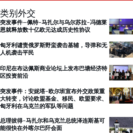
类别外交
突发事件–佩特-马扎尔与乌尔苏拉-冯德莱
恩就释放数十亿欧元达成历史性协议
匈牙利谴责俄罗斯野蛮袭击基辅，导弹和无
人机袭击平民
印尼在布达佩斯商业论坛上发布巴塘经济特
区投资前沿
突发事件：安妮塔-欧尔班宣布外交政策重
大转变，讨论欧盟基金、移民、欧盟要求、
匈牙利在乌克兰的军队等问题
总理彼得-马扎尔和乌克兰总统泽连斯基可
能很快在外喀尔巴阡会面