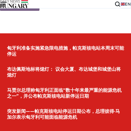
EN
Skip to content
匈牙利准备实施紧急限电措施，帕克斯核电站本周末可能
停运
布达佩斯地标将熄灯： 议会大厦、布达城堡和城堡山将
熄灯
马贾尔总理称匈牙利正面临“数十年来最严重的能源危机
之一”，并公布帕克斯核电站新停运日期
突发新闻——帕克斯核电站停运日期公布，总理彼得·马
加尔表示匈牙利可能面临能源危机