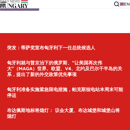
EN
Skip to content
突发：蒂萨党宣布匈牙利下一任总统候选人
匈牙利就与普京治下的俄罗斯、“让美国再次伟
大”（MAGA）世界、欧盟、V4、北约及巴尔干半岛的关
系，提出了新的外交政策优先事项
匈牙利准备实施紧急限电措施，帕克斯核电站本周末可能
停运
布达佩斯地标将熄灯： 议会大厦、布达城堡和城堡山将
熄灯