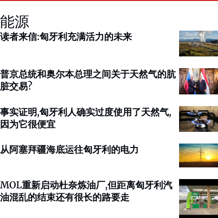
能源
读者来信:匈牙利充满活力的未来
普京总统和奥尔本总理之间关于天然气的肮
脏交易?
事实证明,匈牙利人确实过度使用了天然气,
因为它很便宜
从阿塞拜疆海底运往匈牙利的电力
MOL重新启动杜奈炼油厂,但距离匈牙利汽
油混乱的结束还有很长的路要走