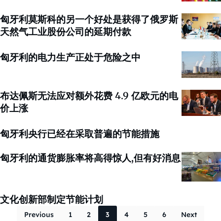
匈牙利莫斯科的另一个好处是获得了俄罗斯
天然气工业股份公司的延期付款
匈牙利的电力生产正处于危险之中
布达佩斯无法应对额外花费 4.9 亿欧元的电
价上涨
匈牙利央行已经在采取普遍的节能措施
匈牙利的通货膨胀率将高得惊人,但有好消息
文化创新部制定节能计划
Posts paginati
Previous
1
2
3
4
5
6
Next