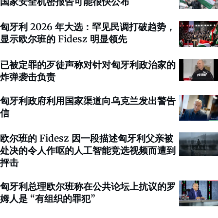
国家安全机密报告可能很快公布
匈牙利 2026 年大选：罕见民调打破趋势，
显示欧尔班的 Fidesz 明显领先
已被定罪的歹徒声称对针对匈牙利政治家的
炸弹袭击负责
匈牙利政府利用国家渠道向乌克兰发出警告
信
欧尔班的 Fidesz 因一段描述匈牙利父亲被
处决的令人作呕的人工智能竞选视频而遭到
抨击
匈牙利总理欧尔班称在公共论坛上抗议的罗
姆人是 “有组织的罪犯”