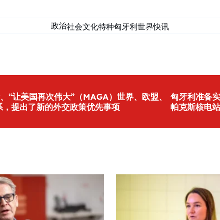
政治
社会
文化
特种匈牙利
世界
快讯
、“让美国再次伟大”（MAGA）世界、欧盟、
匈牙利准备
系，提出了新的外交政策优先事项
帕克斯核电