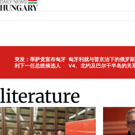
Skip to content
突发：蒂萨党宣布匈牙
匈牙利就与普京治下的俄罗斯
利下一任总统候选人
V4、北约及巴尔干半岛的关
literature