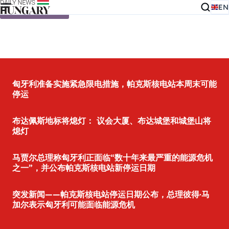
EN
Skip to content
匈牙利准备实施紧急限电措施，帕克斯核电站本周末可能
停运
布达佩斯地标将熄灯： 议会大厦、布达城堡和城堡山将
熄灯
马贾尔总理称匈牙利正面临“数十年来最严重的能源危机
之一”，并公布帕克斯核电站新停运日期
突发新闻——帕克斯核电站停运日期公布，总理彼得·马
加尔表示匈牙利可能面临能源危机