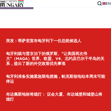
EN
Skip to content
突发：蒂萨党宣布匈牙利下一任总统候选人
匈牙利就与普京治下的俄罗斯、“让美国再次伟
大”（MAGA）世界、欧盟、V4、北约及巴尔干半岛的关
系，提出了新的外交政策优先事项
匈牙利准备实施紧急限电措施，帕克斯核电站本周末可能
停运
布达佩斯地标将熄灯： 议会大厦、布达城堡和城堡山将
熄灯