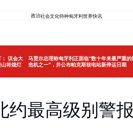
政治
社会
文化
特种匈牙利
世界
快讯
： 议会大
马贾尔总理称匈牙利正面临“数十年来最严重的
堡山将熄灯
危机之一”，并公布帕克斯核电站新停运日期
北约最高级别警