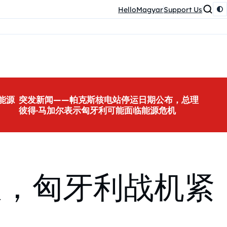
HelloMagyar
Support Us
能源
突发新闻——帕克斯核电站停运日期公布，总理
彼得·马加尔表示匈牙利可能面临能源危机
报，匈牙利战机紧