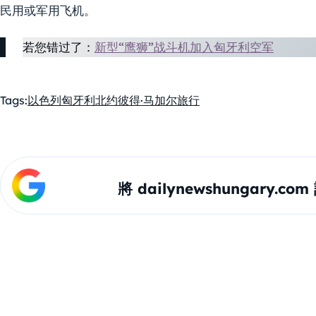
民用或军用飞机。
若您错过了：
新型“鹰狮”战斗机加入匈牙利空军
Tags:
以色列
匈牙利
北约
彼得·马加尔
旅行
將 dailynewshungary.c