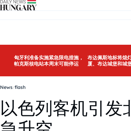
Skip to content
匈牙利准备实施紧急限电措施，
布达佩斯地标将熄灯
帕克斯核电站本周末可能停运
厦、布达城堡和城
News
flash
以色列客机引发
急升空