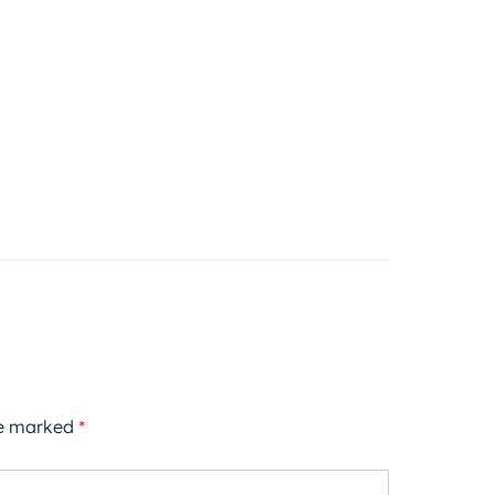
re marked
*