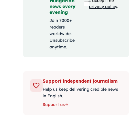
Hungarian
I accept the
news every
privacy policy
.
evening
Join 7000+
readers
worldwide.
Unsubscribe
anytime.
Support independent journalism
Help us keep delivering credible news
in English.
Support us