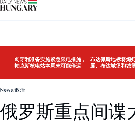
Skip to content
匈牙利准备实施紧急限电措施，
布达佩斯地标将熄灯
帕克斯核电站本周末可能停运
厦、布达城堡和城
News
政治
俄罗斯重点间谍