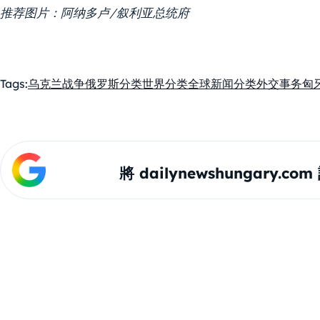
推荐图片：阿纳多卢/叙利亚总统府
Tags:
乌克兰战争
俄罗斯
分类世界
分类全球新闻
分类外交事务
匈
將 dailynewshungary.c