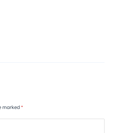
re marked
*