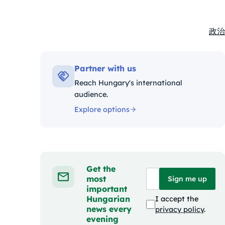
政治
Kate
Partner with us
Reach Hungary's international
audience.
Explore options
Get the
most
Sign me up
important
Hungarian
I accept the
news every
privacy policy
.
evening