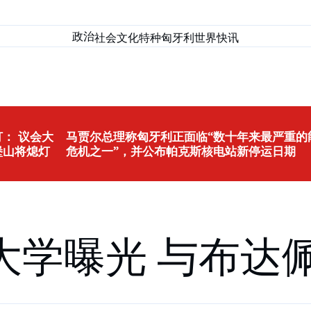
政治
社会
文化
特种匈牙利
世界
快讯
： 议会大
马贾尔总理称匈牙利正面临“数十年来最严重的
堡山将熄灯
危机之一”，并公布帕克斯核电站新停运日期
大学曝光 与布达