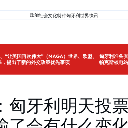
政治
社会
文化
特种匈牙利
世界
快讯
、“让美国再次伟大”（MAGA）世界、欧盟、
匈牙利准备
系，提出了新的外交政策优先事项
帕克斯核电
：匈牙利明天投
会有什么变化？- 