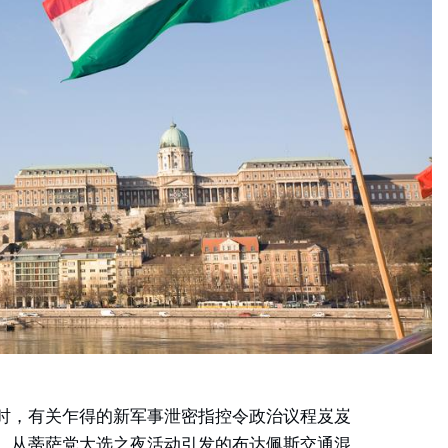
时，有关乍得的新军事泄密指控令政治议程岌岌
。从蒂萨党大选之夜活动引发的布达佩斯交通混