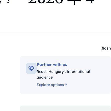
flash
Kate
Partner with us
Reach Hungary's international
audience.
Explore options