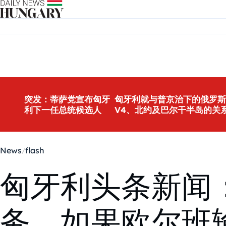
Skip to content
突发：蒂萨党宣布匈牙
匈牙利就与普京治下的俄罗斯
利下一任总统候选人
V4、北约及巴尔干半岛的关
News
flash
匈牙利头条新闻
务，如果欧尔班输了