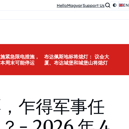
EN
HelloMagyar
Support Us
实施紧急限电措施，
布达佩斯地标将熄灯： 议会大
站本周末可能停运
厦、布达城堡和城堡山将熄灯
票，乍得军事任
2026 年 4