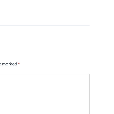
re marked
*