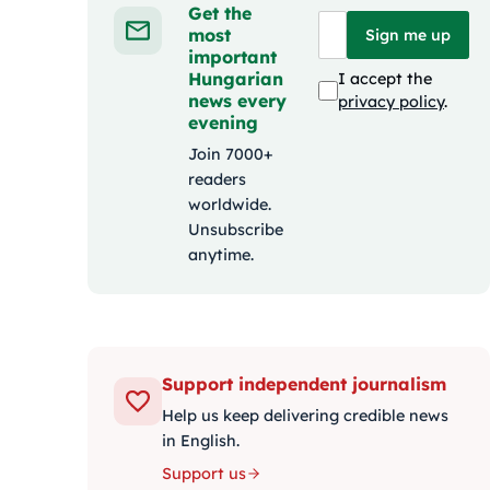
Get the
most
Sign me up
important
Hungarian
I accept the
news every
privacy policy
.
evening
Join 7000+
readers
worldwide.
Unsubscribe
anytime.
Support independent journalism
Help us keep delivering credible news
in English.
Support us