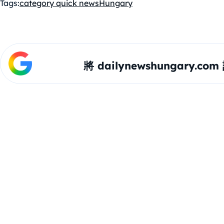
Tags:
category quick news
Hungary
將 dailynewshungary.c