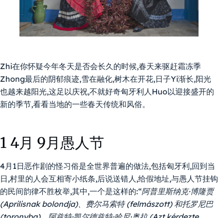
Zhi在你怀疑今年冬天是否会长久的时候,春天来驱赶霜冻季
Zhong最后的阴郁痕迹,雪在融化,树木在开花,日子Yi渐长,阳光
也越来越阳光,这足以庆祝,不就好奇匈牙利人Huo以迎接盛开的
新的季节,看看当地的一些春天传统和风俗。
1 4月 9月愚人节
4月1日恶作剧的怪习俗是全世界普遍的做法,包括匈牙利,回到当
日,村里的人会互相寄小纸条,后说送错人,给假地址,与愚人节挂钩
的民间韵律不胜枚举,其中,一个是这样的:“
阿普里斯纳克·博隆贾
(Aprilisnak bolondja)、费尔马索特 (felmászott) 和托罗尼巴
(toronyba)、阿兹特·凯尔德兹特·哈尼·奥拉 (Azt kérdezte