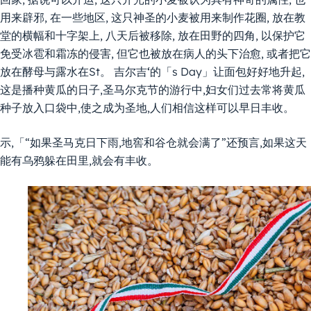
用来辟邪, 在一些地区, 这只神圣的小麦被用来制作花圈, 放在教
堂的横幅和十字架上, 八天后被移除, 放在田野的四角, 以保护它
免受冰雹和霜冻的侵害, 但它也被放在病人的头下治愈, 或者把它
放在酵母与露水在St。
吉尔吉
‘
的「s Day」让面包好好地升起,
这是播种黄瓜的日子,圣马尔克节的游行中,妇女们过去常将黄瓜
种子放入口袋中,使之成为圣地,人们相信这样可以早日丰收。
示,「“如果圣马克日下雨,地窖和谷仓就会满了”还预言,如果这天
能有乌鸦躲在田里,就会有丰收。