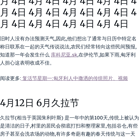
月 4日 4月 4日 4月 4日 4月 4日 4
月 4日 4月 4日 4月 4日 4月 4日 4
月 4日 4月 4日 4月 4日 4月 4日
旧时人没有办法预测天气,因此,他们想出了通常与日历中特定名
称日联系在一起的天气传说说法,农民们经常转向这些民间预报,
知道那一年会发生什么
库科尼亚.sk
,在伊伦节,如果下雨,匈牙利
人担心这表明收成不佳。
阅读更多:
复活节星期一:匈牙利人中撒洒的传统照片、视频
4月12日 6月久拉节
久拉节(
相当于英国朱利叶斯
) 是一年中的第100天,传统上被认为
是清洁的日子,村里的居民会彻底打扫和整理家里,包括谷仓,有些
房子甚至会洗农场的动物,有许多奇葩有趣的春天传统与这一天