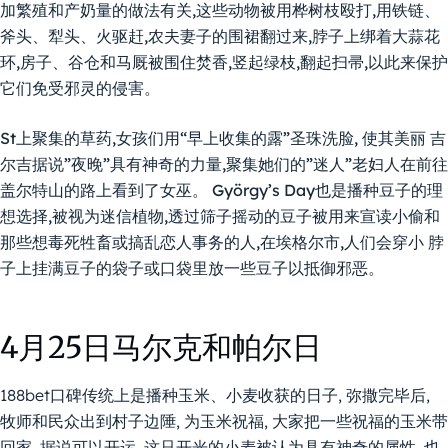
加繁殖和产奶量的做法有关,这些动物被用桦树枝殴打,用铁链、
斧头、犁头、火驱赶,农夫妻子的围裙翻过来,脖子上绑着大蒜花
环,房子、谷仓和马厩被围住焚香,竖起绿枝,翻起扫帚,以此来保护
它们免受邪灵的侵害。
St上聚集的草药,女孩们用“早上收集的露”圣珠洗脸, 使其美丽
吉
尔吉
据说”夜晚”具有神奇的力量,聚集她们的”迷人”老妇人在前往
盖尔特山的路上看到了女巫。
György’s Day也是播种豆子的理
想选择,被视为迷信植物,透过筛子摇动的豆子被用来宣读小偷和
那些想毒死牲畜或搞乱恋人事务的人,在埃格尔市,人们会穿小
脖
子上挂满豆子的袋子或口袋里放一些豆子以抵御邪恶。
4月25日马尔克和帕尔日
188bet口碑传统上是播种玉米、小麦收获的日子, 弥撒完毕后,
牧师和民众出到村子边陲, 为玉米祝福, 大家把一些祝福的玉米带
回家, 据说可以开运, 这只开光的小麦被认为具有神奇的属性, 也