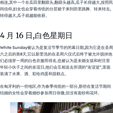
相连,其中一个在瓜田里翻跟头,翻跟头越高,瓜子长得越大,按照民
间信仰,妇女也会穿着传统的分层裙子来到田里跳舞、转来转去,
转得越大,瓜子就越能收获。
4 月 16 日,白色星期日
White Sunday被认为是复活节季节的闭幕日期,因为它是在圣周
六之后的第8天,它以新受洗的在圣周六仪式后终于被允许脱掉他
们必须穿一周的白色衣服而得名,也被认为是未婚女孩和村庄里
年轻小伙子之间的友谊日,他们会互相送去所谓的“友谊篮”,里面
装满了水果、酒、彩绘鸡蛋和甜糕点。
在匈牙利的一些地区,作为春季传统的一部分,那些在复活节期间
结婚的女性会穿着婚纱参加周日弥撒,但没有面纱和花环。