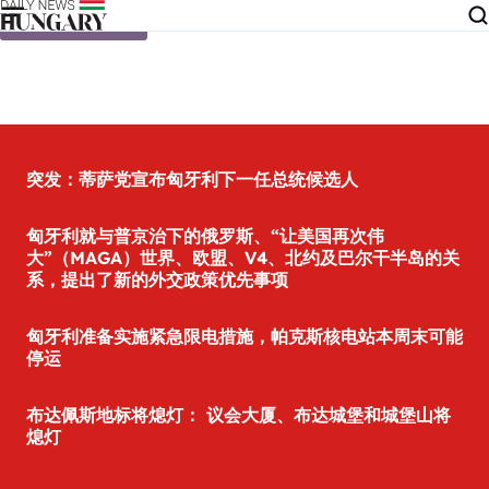
Skip to content
突发：蒂萨党宣布匈牙利下一任总统候选人
匈牙利就与普京治下的俄罗斯、“让美国再次伟
大”（MAGA）世界、欧盟、V4、北约及巴尔干半岛的关
系，提出了新的外交政策优先事项
匈牙利准备实施紧急限电措施，帕克斯核电站本周末可能
停运
布达佩斯地标将熄灯： 议会大厦、布达城堡和城堡山将
熄灯