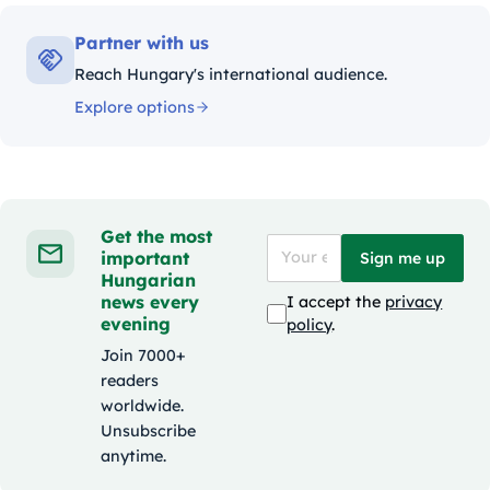
Partner with us
Reach Hungary's international audience.
Explore options
Get the most
important
Sign me up
Hungarian
news every
I accept the
privacy
evening
policy
.
Join 7000+
readers
worldwide.
Unsubscribe
anytime.