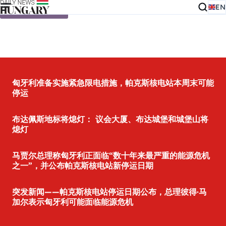
EN
Skip to content
匈牙利准备实施紧急限电措施，帕克斯核电站本周末可能
停运
布达佩斯地标将熄灯： 议会大厦、布达城堡和城堡山将
熄灯
马贾尔总理称匈牙利正面临“数十年来最严重的能源危机
之一”，并公布帕克斯核电站新停运日期
突发新闻——帕克斯核电站停运日期公布，总理彼得·马
加尔表示匈牙利可能面临能源危机