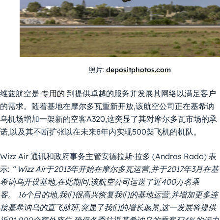
照片:
depositphotos.com
维兹航空是
专用的
到提供卓越的服务并发展其网络以满足客户
的需求。随着基地在摩尔多瓦重新开放,该航空公司正在基希讷
乌机场增加一架新的空客A320,这突显了其对摩尔多瓦市场的承
诺,以及其不断扩张以在未来8年内实现500架飞机的机队。
Wizz Air 通讯和政府事务主管安德拉斯·拉多 (Andras Rado) 表
示:
“
Wizz Air于2013年开始在摩尔多瓦运营,并于2017年3月在基
希讷乌开设基地,在此期间,该航空公司运送了近400万名乘
客。
16个目的地,我们很高兴恢复我们的基地运营,并增加更多连
接基希讷乌的直飞航班,突显了我们的增长愿景,这一发展将提供
近91,000个额外座位,确保冬季往返基希讷乌的乘客374%的运力