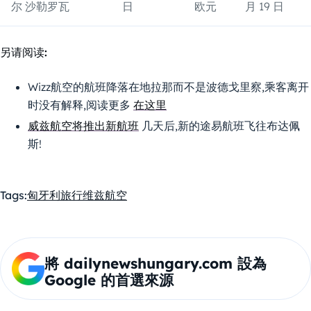
尔 沙勒罗瓦
日
欧元
月 19 日
另请阅读:
Wizz航空的航班降落在地拉那而不是波德戈里察,乘客离开
时没有解释,阅读更多
在这里
威兹航空将推出新航班
几天后,新的途易航班飞往布达佩
斯!
Tags:
匈牙利
旅行
维兹航空
將 dailynewshungary.com 設為
Google 的首選來源