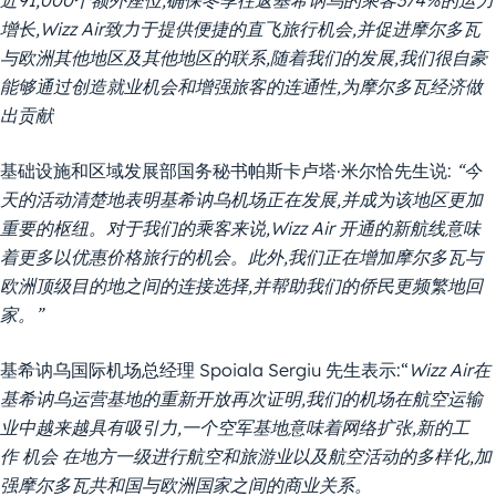
增长,Wizz Air致力于提供便捷的直飞旅行机会,并促进摩尔多瓦
与欧洲其他地区及其他地区的联系,随着我们的发展,我们很自豪
能够通过创造就业机会和增强旅客的连通性,为摩尔多瓦经济做
出贡献
基础设施和区域发展部国务秘书帕斯卡卢塔·米尔恰先生说:
“今
天的活动清楚地表明基希讷乌机场正在发展,并成为该地区更加
重要的枢纽。对于我们的乘客来说,Wizz Air 开通的新航线意味
着更多以优惠价格旅行的机会。此外,我们正在增加摩尔多瓦与
欧洲顶级目的地之间的连接选择,并帮助我们的侨民更频繁地回
家。”
基希讷乌国际机场总经理 Spoiala Sergiu 先生表示:“
Wizz Air在
基希讷乌运营基地的重新开放再次证明,我们的机场在航空运输
业中越来越具有吸引力,一个空军基地意味着网络扩张,新的工
作
机会
在地方一级进行航空和旅游业以及航空活动的多样化,加
强摩尔多瓦共和国与欧洲国家之间的商业关系。