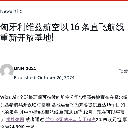
News
社会
匈牙利维兹航空以 16 条直飞航线
重新开放基地!
DNH 2021
社会
Kate
Published:
October 26, 2024
Wizz Air,全球最环保可持续的航空公司*,很高兴地宣布在摩尔多
瓦基希讷乌开设临时基地,基地运营将为乘客提供直达16个目的
th
地的服务,其中包括8条新航线,航班从16
12月。现在可以买票
了
维扎尔网
或者通过
航空公司的移动应用程序
24.99欧元起,票
价为24.99欧元起。