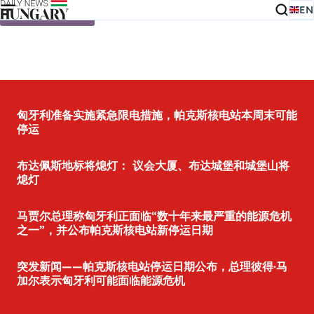
EN
Skip to content
匈牙利准备实施紧急限电措施，帕克斯核电站本周末可能
停运
布达佩斯地标将熄灯： 议会大厦、布达城堡和城堡山将
熄灯
马贾尔总理称匈牙利正面临“数十年来最严重的能源危机
之一”，并公布帕克斯核电站新停运日期
突发新闻——帕克斯核电站停运日期公布，总理彼得·马
加尔表示匈牙利可能面临能源危机