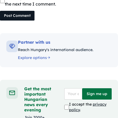
the next time I comment.
Post Comment
Partner with us
Reach Hungary's international audience.
Explore options
Get the most
important
Sign me up
Hungarian
news every
I accept the
privacy
evening
policy
.
Join 7000+