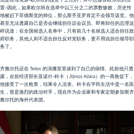
置–因此，如果欧尔班在选举中以三分之二的票数惨败，历史性
地被赶下菲德斯党的帅位，那么斯齐亚罗肯定不会领导该党。他
甚至无法透露自己是否会继续担任议会议员。即将卸任的总理这
样说道：在全国候选人名单中，只有前几十名候选人适合担任政
府职务，其他人则不适合担任反对党职务，更不用说担任领导职
务了。
齐雅尔托还在 Telex 的演播室里谈到了自己的病情。此前他只透
露，在前经济部长亚诺什-科卡（János Kóka）的一再敦促下，
他接受了一次检查，结果令人沮丧。科卡在平民生活中是一名医
生，曾是激烈的政治对手，现在作为企业家和专家定期参加斯齐
雅尔托的海外代表团。