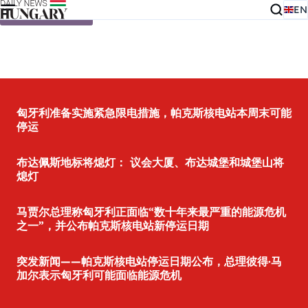
EN
Skip to content
匈牙利准备实施紧急限电措施，帕克斯核电站本周末可能
停运
布达佩斯地标将熄灯： 议会大厦、布达城堡和城堡山将
熄灯
马贾尔总理称匈牙利正面临“数十年来最严重的能源危机
之一”，并公布帕克斯核电站新停运日期
突发新闻——帕克斯核电站停运日期公布，总理彼得·马
加尔表示匈牙利可能面临能源危机