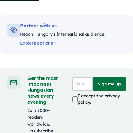
Partner with us
Reach Hungary's international audience.
Explore options
Get the most
important
Sign me up
Hungarian
news every
I accept the
privacy
evening
policy
.
Join 7000+
readers
worldwide.
Unsubscribe