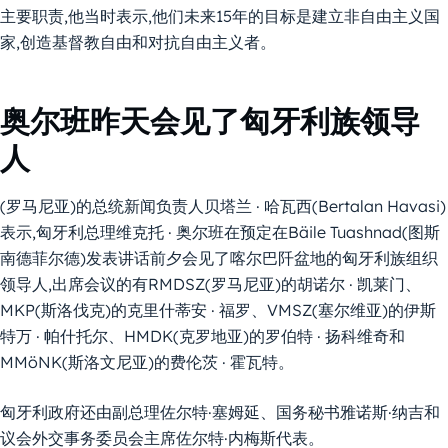
主要职责,他当时表示,他们未来15年的目标是建立非自由主义国
家,创造基督教自由和对抗自由主义者。
奥尔班昨天会见了匈牙利族领导
人
(罗马尼亚)的总统新闻负责人贝塔兰 · 哈瓦西(Bertalan Havasi)
表示,匈牙利总理维克托 · 奥尔班在预定在Bäile Tuashnad(图斯
南德菲尔德)发表讲话前夕会见了喀尔巴阡盆地的匈牙利族组织
领导人,出席会议的有RMDSZ(罗马尼亚)的胡诺尔 · 凯莱门、
MKP(斯洛伐克)的克里什蒂安 · 福罗、VMSZ(塞尔维亚)的伊斯
特万 · 帕什托尔、HMDK(克罗地亚)的罗伯特 · 扬科维奇和
MMöNK(斯洛文尼亚)的费伦茨 · 霍瓦特。
匈牙利政府还由副总理佐尔特·塞姆延、国务秘书雅诺斯·纳吉和
议会外交事务委员会主席佐尔特·内梅斯代表。