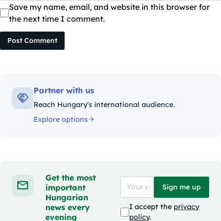
Save my name, email, and website in this browser for
the next time I comment.
Post Comment
Partner with us
Reach Hungary's international audience.
Explore options
Get the most
important
Sign me up
Hungarian
news every
I accept the
privacy
evening
policy
.