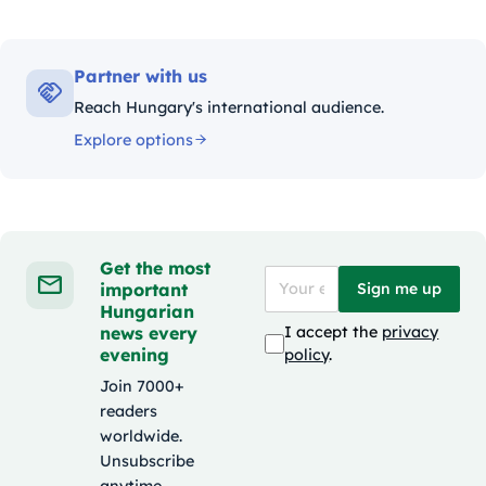
Partner with us
Reach Hungary's international audience.
Explore options
Get the most
important
Sign me up
Hungarian
news every
I accept the
privacy
evening
policy
.
Join 7000+
readers
worldwide.
Unsubscribe
anytime.