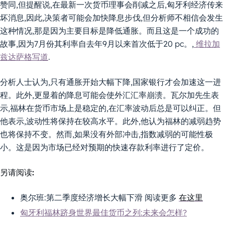
赞同,但提醒说,在最新一次货币理事会削减之后,匈牙利经济传来
坏消息,因此,决策者可能会加快降息步伐,但分析师不相信会发生
这种情况,那是因为主要目标是降低通胀。而且这是一个成功的
故事,因为7月份其利率自去年9月以来首次低于20 pc。,
维拉加
兹达萨格写道
.
分析人士认为,只有通胀开始大幅下降,国家银行才会加速这一进
程。此外,更显着的降息可能会使外汇汇率崩溃。瓦尔加先生表
示,福林在货币市场上是稳定的,在汇率波动后总是可以纠正。但
他表示,波动性将保持在较高水平。此外,他认为福林的减弱趋势
也将保持不变。然而,如果没有外部冲击,指数减弱的可能性极
小。这是因为市场已经对预期的快速存款利率进行了定价。
另请阅读:
奥尔班:第二季度经济增长大幅下滑 阅读更多
在这里
匈牙利福林跻身世界最佳货币之列:未来会怎样?