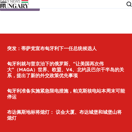
Skip to content
突发：蒂萨党宣布匈牙利下一任总统候选人
匈牙利就与普京治下的俄罗斯、“让美国再次伟
大”（MAGA）世界、欧盟、V4、北约及巴尔干半岛的关
系，提出了新的外交政策优先事项
匈牙利准备实施紧急限电措施，帕克斯核电站本周末可能
停运
布达佩斯地标将熄灯： 议会大厦、布达城堡和城堡山将
熄灯