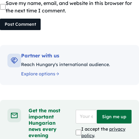
Save my name, email, and website in this browser for
the next time I comment.
Post Comment
Partner with us
Reach Hungary's international audience.
Explore options
Get the most
important
Sign me up
Hungarian
news every
I accept the
privacy
evening
policy
.