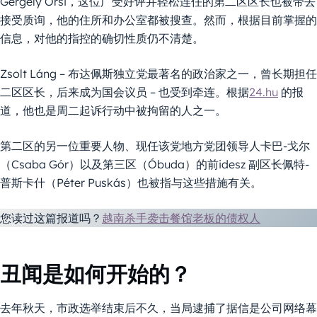
Gergely Őrsi，这位广受好评并轻松连任的第二区区长也被带去
接受质询，他的住所和办公室都被搜查。然而，根据目前掌握的
信息，对他的指控的确切性质仍不清楚。
Zsolt Láng – 布达佩斯独立党最著名的政治家之一，曾长期担任
二区区长，后来成为国会议员 – 也受到牵连。根据
24.hu
的报
道，他也是周二起诉行动中被拘留的人之一。
第二区的另一位重要人物、现任该党地方党团领导人卡巴-戈尔
（Csaba Gór）以及第三区（Óbuda）的前idesz 副区长佩特-
普斯卡什（Péter Puskás）也被指与这些措施有关。
您读过这篇报道吗？
越南杀手袭击餐馆老板的债权人
丑闻是如何开始的？
去年秋天，市政选举结束后不久，当局逮捕了据信是公司网络幕