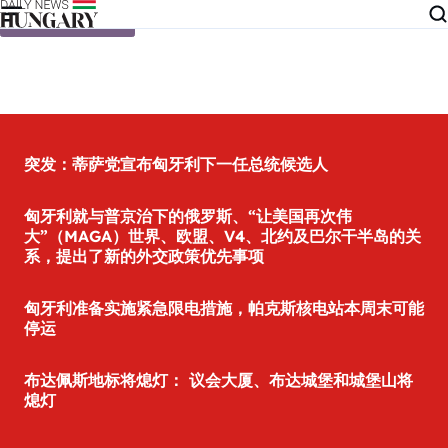
Skip to content
突发：蒂萨党宣布匈牙利下一任总统候选人
匈牙利就与普京治下的俄罗斯、“让美国再次伟
大”（MAGA）世界、欧盟、V4、北约及巴尔干半岛的关
系，提出了新的外交政策优先事项
匈牙利准备实施紧急限电措施，帕克斯核电站本周末可能
停运
布达佩斯地标将熄灯： 议会大厦、布达城堡和城堡山将
熄灯