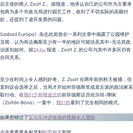
后主使的商人 Zsolt Z.。据报道，他承认自己的公司作为主要承
包商为多个市政当局进行园艺工作，收到了不切实际的高额付
款，还提到了虚开发票的问题。
Szabad Európa》杂志此前曾在一系列文章中揭露了公园维护
丑闻，认为布达佩斯至少有一半的地区可能涉及其中–无论其政
治派别如何。据
24.hu
报道，Zsolt Z. 的公司与其中许多区仍有
合同关系。
至少在时间上令人感到好奇。Z. Zsolt 在两年前的秋天被捕，但
直到议会选举之后，当局才开始对菲德斯党或老左派的政治家采
取行动。在
我们之前报道过的
前菲德斯议员佐尔坦-博纳
（Zoltán Bóna）一案中，
我们也
看到了完全相同的模式。
如果您错过了
宝马车冲进操场的视频令人震惊
点击查看更多匈牙利
犯罪相关
新闻。