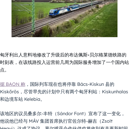
匈牙利出人意料地修改了升级后的布达佩斯-贝尔格莱德铁路的
时刻表，在该线路投入运营前几周为国际服务增加了一个国内站
点。
据 BAON 称
，国际列车现在也将停靠 Bács-Kiskun 县的
Kiskőrös，尽管早先的计划中只有两个匈牙利站：Kiskunhalas
和边境车站 Kelebia。
该地区的议员桑多尔-丰特（Sándor Font）宣布了这一变化，
他说他已经与 MÁV 集团首席执行官佐尔特-赫吉（Zsolt
Hegyi）达成了协议。塞尔维亚合作伙伴也将收到有关更新时间