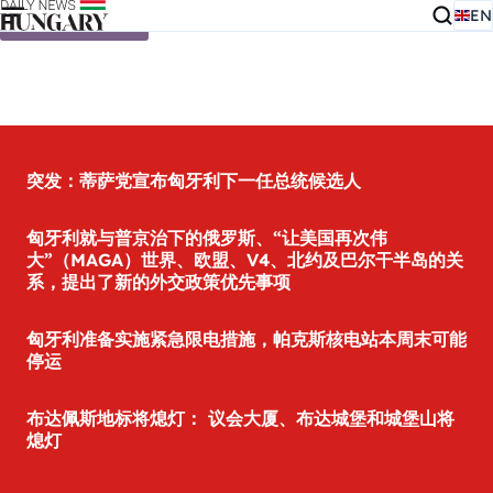
EN
Skip to content
突发：蒂萨党宣布匈牙利下一任总统候选人
匈牙利就与普京治下的俄罗斯、“让美国再次伟
大”（MAGA）世界、欧盟、V4、北约及巴尔干半岛的关
系，提出了新的外交政策优先事项
匈牙利准备实施紧急限电措施，帕克斯核电站本周末可能
停运
布达佩斯地标将熄灯： 议会大厦、布达城堡和城堡山将
熄灯