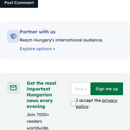
Post Comment
Partner with us
Reach Hungary's international audience.
Explore options
Get the most
important
Sign me up
Hungarian
news every
I accept the
privacy
evening
policy
.
Join 7000+
readers
worldwide.