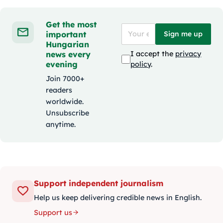
Get the most
important
Sign me up
Hungarian
news every
I accept the
privacy
evening
policy
.
Join 7000+
readers
worldwide.
Unsubscribe
anytime.
Support independent journalism
Help us keep delivering credible news in English.
Support us