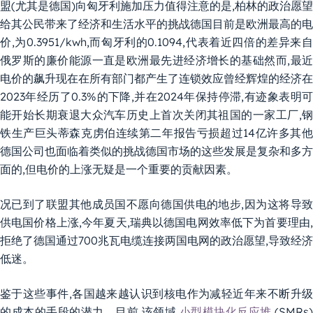
盟(尤其是德国)向匈牙利施加压力值得注意的是,柏林的政治愿望
给其公民带来了经济和生活水平的挑战德国目前是欧洲最高的电
价,为0.3951/kwh,而匈牙利的0.1094,代表着近四倍的差异来自
俄罗斯的廉价能源一直是欧洲最先进经济增长的基础然而,最近
电价的飙升现在在所有部门都产生了连锁效应曾经辉煌的经济在
2023年经历了0.3%的下降,并在2024年保持停滞,有迹象表明可
能开始长期衰退大众汽车历史上首次关闭其祖国的一家工厂,钢
铁生产巨头蒂森克虏伯连续第二年报告亏损超过14亿许多其他
德国公司也面临着类似的挑战德国市场的这些发展是复杂和多方
面的,但电价的上涨无疑是一个重要的贡献因素。
况已到了联盟其他成员国不愿向德国供电的地步,因为这将导致
供电国价格上涨,今年夏天,瑞典以德国电网效率低下为首要理由,
拒绝了德国通过700兆瓦电缆连接两国电网的政治愿望,导致经济
低迷。
鉴于这些事件,各国越来越认识到核电作为减轻近年来不断升级
的成本的手段的潜力。目前,该领域
小型模块化反应堆
(SMRs)