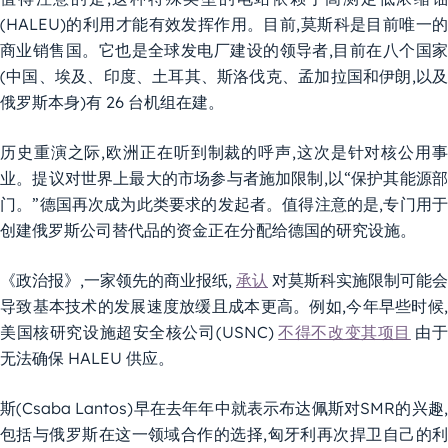
(HALEU)的利用才能有效发挥作用。目前,莫斯科是目前唯一的
商业销售国。它也是全球发电厂建设的领导者,目前在八个国家
(中国、埃及、印度、土耳其、斯洛伐克、孟加拉国和伊朗,以及
俄罗斯本身)有 26 台机组在建。
历史重演之际,欧洲正在听到制裁的呼声,这次是针对核公用事
业。提议对世界上最大的市场参与者施加限制,以“保护其能源部
门。”德国再次成为此类要求的发起者。值得注意的是,专门用于
创建俄罗斯公司替代品的资金正在分配给德国的研究设施。
《政治报》,一家领先的商业报纸,
承认
对莫斯科实施限制可能会
导致基本技术的发展速度放缓且成本更高。例如,今年早些时候,
美国核研究设施超安全核公司(USNC)
不得不改变其项目
由
无法确保 HALEU 供应。
斯(Csaba Lantos)早在去年年中就表示布达佩斯对SMR的兴趣,
包括与俄罗斯在这一领域合作的选择,匈牙利再次捍卫自己的利