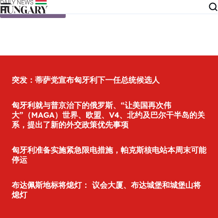
Skip to content
突发：蒂萨党宣布匈牙利下一任总统候选人
匈牙利就与普京治下的俄罗斯、“让美国再次伟
大”（MAGA）世界、欧盟、V4、北约及巴尔干半岛的关
系，提出了新的外交政策优先事项
匈牙利准备实施紧急限电措施，帕克斯核电站本周末可能
停运
布达佩斯地标将熄灯： 议会大厦、布达城堡和城堡山将
熄灯