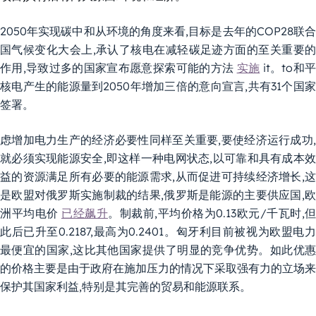
2050年实现碳中和从环境的角度来看,目标是去年的COP28联合
国气候变化大会上,承认了核电在减轻碳足迹方面的至关重要的
作用,导致过多的国家宣布愿意探索可能的方法
实施
it。to和
核电产生的能源量到2050年增加三倍的意向宣言,共有31个国家
签署。
虑增加电力生产的经济必要性同样至关重要,要使经济运行成功,
就必须实现能源安全,即这样一种电网状态,以可靠和具有成本效
益的资源满足所有必要的能源需求,从而促进可持续经济增长,这
是欧盟对俄罗斯实施制裁的结果,俄罗斯是能源的主要供应国,欧
洲平均电价
已经飙升
。制裁前,平均价格为0.13欧元/千瓦时,但
此后已升至0.2187,最高为0.2401。匈牙利目前被视为欧盟电力
最便宜的国家,这比其他国家提供了明显的竞争优势。如此优惠
的价格主要是由于政府在施加压力的情况下采取强有力的立场来
保护其国家利益,特别是其完善的贸易和能源联系。