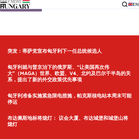
EN
Skip to content
突发：蒂萨党宣布匈牙利下一任总统候选人
匈牙利就与普京治下的俄罗斯、“让美国再次伟
大”（MAGA）世界、欧盟、V4、北约及巴尔干半岛的关
系，提出了新的外交政策优先事项
匈牙利准备实施紧急限电措施，帕克斯核电站本周末可能
停运
布达佩斯地标将熄灯： 议会大厦、布达城堡和城堡山将
熄灯