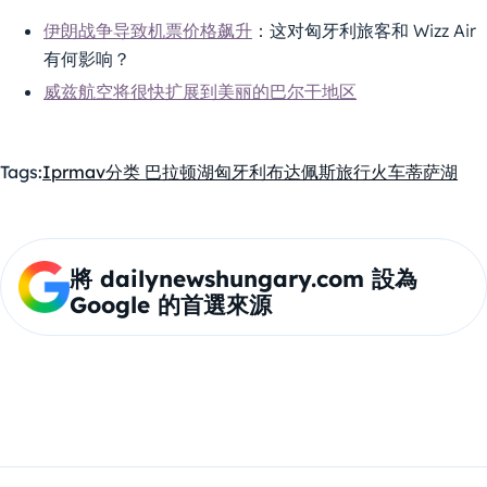
伊朗战争导致机票价格飙升
：这对匈牙利旅客和 Wizz Air
有何影响？
威兹航空将很快扩展到美丽的巴尔干地区
Tags:
Ipr
mav
分类 巴拉顿湖
匈牙利
布达佩斯
旅行
火车
蒂萨湖
將 dailynewshungary.com 設為
Google 的首選來源