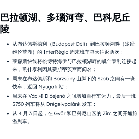
巴拉顿湖、多瑙河弯、巴科尼丘
陵
从布达佩斯德利（Budapest Déli）到巴拉顿湖畔（途经
维伦茨湖）的 InterRégio 周末班车每天往返两次；
莱森斯快线将松博特海伊与巴拉顿湖畔的凯什泰利连接起
来，凯什泰利因其费斯蒂茨宫而闻名；
周末在布达佩斯和 Börzsöny 山脚下的 Szob 之间有一班
快车，返回 Nyugati 站；
周末在 Vác 和 Diósjenő 之间增加自行车运力，最后一班
S750 列车将从 Drégelypalánk 发车；
从 4 月 3 日起，在 Győr 和巴科尼山区的 Zirc 之间开通旅
游列车。