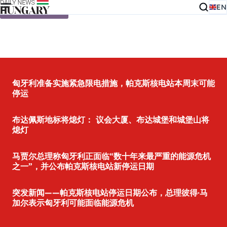
EN
Skip to content
匈牙利准备实施紧急限电措施，帕克斯核电站本周末可能
停运
布达佩斯地标将熄灯： 议会大厦、布达城堡和城堡山将
熄灯
马贾尔总理称匈牙利正面临“数十年来最严重的能源危机
之一”，并公布帕克斯核电站新停运日期
突发新闻——帕克斯核电站停运日期公布，总理彼得·马
加尔表示匈牙利可能面临能源危机