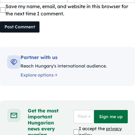
Save my name, email, and website in this browser for
the next time I comment.
Post Comment
Partner with us
Reach Hungary's international audience.
Explore options
Get the most
important
Sign me up
Hungarian
news every
I accept the
privacy
evening
policy
.