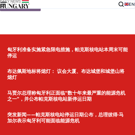
EN
Skip to content
匈牙利准备实施紧急限电措施，帕克斯核电站本周末可能
停运
布达佩斯地标将熄灯： 议会大厦、布达城堡和城堡山将
熄灯
马贾尔总理称匈牙利正面临“数十年来最严重的能源危机
之一”，并公布帕克斯核电站新停运日期
突发新闻——帕克斯核电站停运日期公布，总理彼得·马
加尔表示匈牙利可能面临能源危机