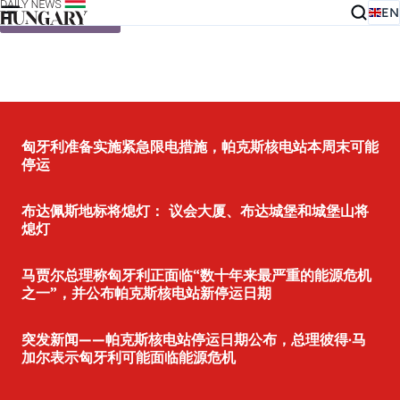
EN
Skip to content
匈牙利准备实施紧急限电措施，帕克斯核电站本周末可能
停运
布达佩斯地标将熄灯： 议会大厦、布达城堡和城堡山将
熄灯
马贾尔总理称匈牙利正面临“数十年来最严重的能源危机
之一”，并公布帕克斯核电站新停运日期
突发新闻——帕克斯核电站停运日期公布，总理彼得·马
加尔表示匈牙利可能面临能源危机