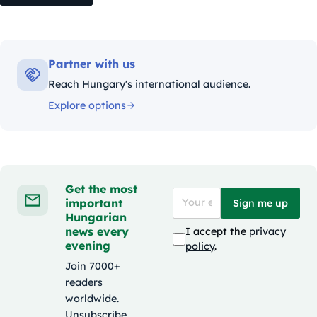
Partner with us
Reach Hungary's international audience.
Explore options
Get the most
important
Sign me up
Hungarian
news every
I accept the
privacy
evening
policy
.
Join 7000+
readers
worldwide.
Unsubscribe