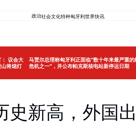
政治
社会
文化
特种匈牙利
世界
快讯
： 议会大
马贾尔总理称匈牙利正面临“数十年来最严重的
堡山将熄灯
危机之一”，并公布帕克斯核电站新停运日期
历史新高，外国