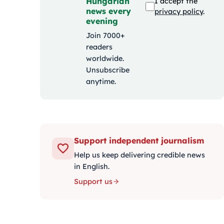
Hungarian
I accept the
news every
privacy policy
.
evening
Join 7000+
readers
worldwide.
Unsubscribe
anytime.
Support independent journalism
Help us keep delivering credible news
in English.
Support us