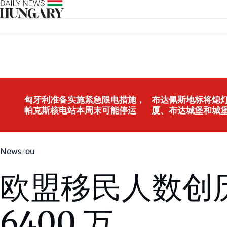
Skip to content
匈牙利准备实施紧急限电措施，
布达佩斯地标将熄灯
帕克斯核电站本周末可能停运
厦、布达城堡和城
News
eu
欧盟移民人数创
6400 万