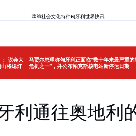
政治
社会
文化
特种匈牙利
世界
快讯
： 议会大
马贾尔总理称匈牙利正面临“数十年来最严重的
堡山将熄灯
危机之一”，并公布帕克斯核电站新停运日期
匈牙利通往奥地利