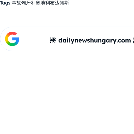
Tags:
事故
匈牙利
奥地利
布达佩斯
將 dailynewshungary.c