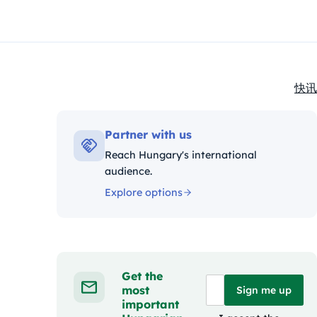
快讯
Kate
Partner with us
Reach Hungary's international
audience.
Explore options
Get the
most
Sign me up
important