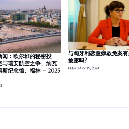
与匈牙利恋童癖赦免案有
新闻：欧尔班的秘密投
披露吗?
空与瑞安航空之争、纳瓦
FEBRUARY 15, 2024
斯纪念馆、福林 – 2025
日
25