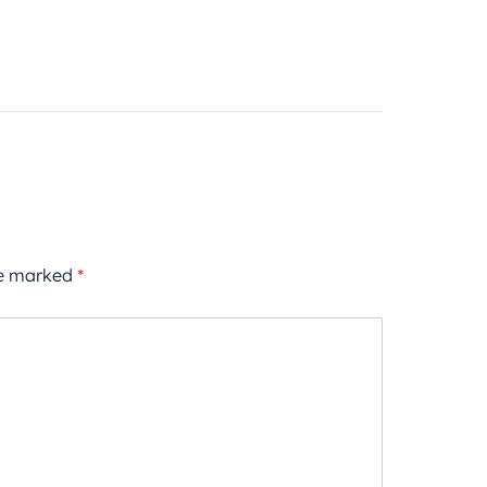
re marked
*