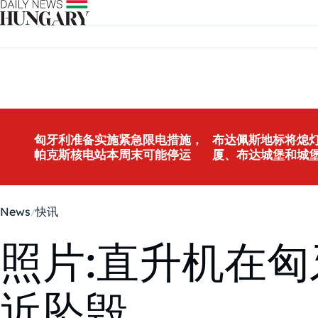
Skip to content
匈牙利准备实施紧急限电措施，
布达佩斯地标将熄灯
帕克斯核电站本周末可能停运
厦、布达城堡和城
News
快讯
照片:直升机在
近坠毁