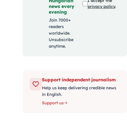
Hungarian
I accept the
news every
privacy policy
.
evening
Join 7000+
readers
worldwide.
Unsubscribe
anytime.
Support independent journalism
Help us keep delivering credible news
in English.
Support us