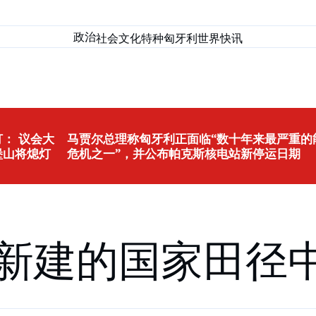
政治
社会
文化
特种匈牙利
世界
快讯
： 议会大
马贾尔总理称匈牙利正面临“数十年来最严重的
堡山将熄灯
危机之一”，并公布帕克斯核电站新停运日期
新建的国家田径中