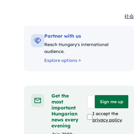
社会
Kate
Partner with us
Reach Hungary's international
audience.
Explore options
Get the
most
Sign me up
important
Hungarian
I accept the
news every
privacy policy
.
evening