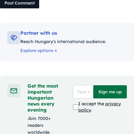
Post Comment
Partner with us
Reach Hungary's international audience.
Explore options
Get the most
important
Sign me up
Hungarian
news every
I accept the
privacy
evening
policy
.
Join 7000+
readers
worldwide.