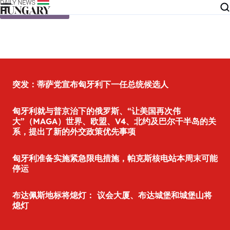
Skip to content
突发：蒂萨党宣布匈牙利下一任总统候选人
匈牙利就与普京治下的俄罗斯、“让美国再次伟
大”（MAGA）世界、欧盟、V4、北约及巴尔干半岛的关
系，提出了新的外交政策优先事项
匈牙利准备实施紧急限电措施，帕克斯核电站本周末可能
停运
布达佩斯地标将熄灯： 议会大厦、布达城堡和城堡山将
熄灯