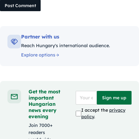
Post Comment
Partner with us
Reach Hungary's international audience.
Explore options
Get the most
important
Sign me up
Hungarian
news every
I accept the
privacy
evening
policy
.
Join 7000+
readers