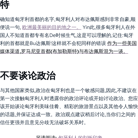
特
确知道匈牙利首都的名字,匈牙利人对布达佩斯感到非常自豪,顺
便说一句,
欧洲最美丽的目的地之一。
Yin此,很多匈牙利人在外
国人不知道首都专有名De时候生气,这是可以理解的,记住:匈牙
利的首都就是Bu达佩斯!这样就不会犯同样的错误
作为一些美国
媒体渠道,罗马尼亚首都(布加勒斯特)与布达佩斯混为一谈。
不要谈论政治
与其他国家类似,政治在匈牙利也是一个敏感问题,因此,不建议在
第一次接触匈牙利人时透露你的政治评论或开始讨论政治。您应
该开始谈论匈牙利美味佳肴、精彩的旅游景点以及其他令人愉快
的话题,并保证达成一致。政治观点建议稍后讨论,当你们之间的
信任更强并且意见分歧无法破坏关系时。
另请阅读:
匈牙利人的刻板印象