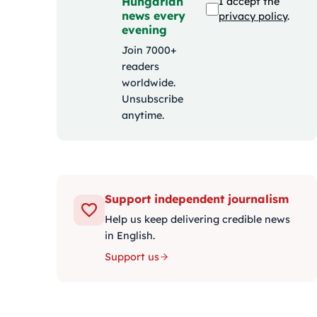
Hungarian
I accept the
news every
privacy policy
.
evening
Join 7000+
readers
worldwide.
Unsubscribe
anytime.
Support independent journalism
Help us keep delivering credible news
in English.
Support us