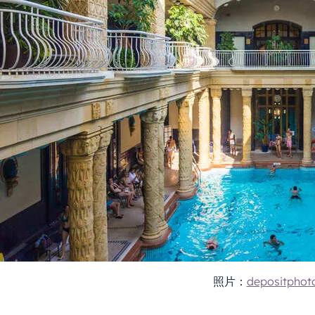
照片：
depositphot