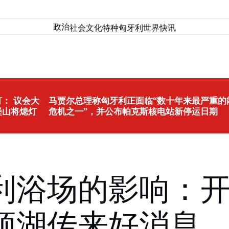
政治
社会
文化
特种匈牙利
世界
快讯
： 议会大
马贾尔总理称匈牙利正面临“数十年来最严重的
堡山将熄灯
危机之一”，并公布帕克斯核电站新停运日期
利浴场的影响：
顿湖传来好消息