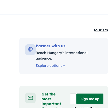
tourism
Kategór
Partner with us
Reach Hungary's international
audience.
Explore options
Get the
most
Sign me up
important