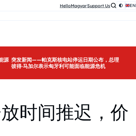
EN
HelloMagyar
Support Us
能源
突发新闻——帕克斯核电站停运日期公布，总理
彼得·马加尔表示匈牙利可能面临能源危机
开放时间推迟，价