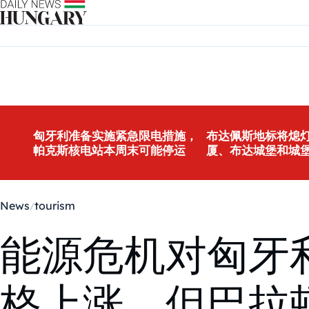
Skip to content
匈牙利准备实施紧急限电措施，
布达佩斯地标将熄灯
帕克斯核电站本周末可能停运
厦、布达城堡和城
News
tourism
能源危机对匈牙
格上涨，但巴拉